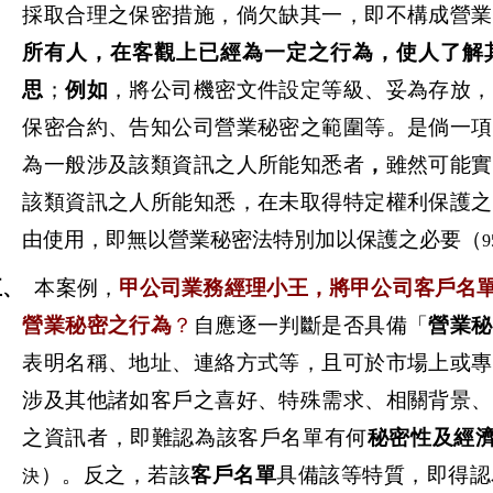
採取合理之保密措施，倘欠缺其一，即不構成營業
所有人，在客觀上已經為一定之行為，使人了解
思
；
例如
，將公司機密文件設定等級、妥為存放，
保密合約、告知公司營業秘密之範圍等。是倘一項
為一般涉及該類資訊之人所能知悉者
，
雖然可能實
該類資訊之人所能知悉，在未取得特定權利保護之
由使用，即無以營業秘密法特別加以保護之必要（
五、
本案例，
甲公司業務經理小王，將甲公司客戶名
營業秘密之行為
？
自應逐一判斷是否具備「
營業秘
表明名稱、地址、連絡方式等，且可於市場上或專
涉及其他諸如客戶之喜好、特殊需求、相關背景、
之資訊者，即難認為該客戶名單有何
秘密性及經
）。反之，若該
客戶名單
具備該等特質，即得認
決