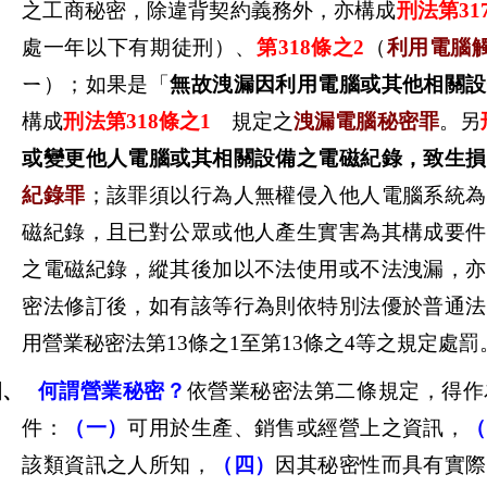
之工商秘密，除違背契約義務外，亦構成
刑法第31
處一年以下有期徒刑）、
第318條之2
（
利用電腦觸
ㄧ
）；如果是「
無故洩漏因利用電腦或其他相關設
構成
刑法第318條之1
規定之
洩漏電腦秘密罪
。另
或變更他人電腦或其相關設備之電磁紀錄，致生損
紀錄罪
；該罪須以行為人無權侵入他人電腦系統為
磁紀錄，且已對公眾或他人產生實害為其構成要件
之電磁紀錄，縱其後加以不法使用或不法洩漏，亦
密法修訂後，如有該等行為則依特別法優於普通法
用營業秘密法第13條之1至第13條之4等之規定處罰
四、
何謂營業秘密？
依營業秘密法第二條規定，得作
件：
（一）
可用於生產、銷售或經營上之資訊，
（
該類資訊之人所知，
（四）
因其秘密性而具有實際