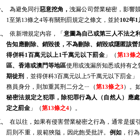
一、
為避免同行
惡意挖角，
洩漏公司營業秘密，影響競
1至第13條之4等有關刑罰規定之條文，並於
102年
二、
依新增規定內容，「
意圖為自己或第三人不法之
告知應刪除、銷毀後，不為刪除、銷毀或隱匿該營
得併科1百萬元以上1千萬元以下罰金
」（
第13條
區、香港或澳門等地區
使用或洩漏所知悉或持有之
期徒刑
，並得併科3百萬元以上5千萬元以下罰金
」
務員身分，則加重其刑二分之ㄧ（
第13條之3
）。
秘密法規定之犯罪，除犯罪行為人（自然人）應處
定之罰金
」（
第13條之4
）。
三、
在以往，如果有侵害營業秘密之行為，通常是援
罰則不重，規範狹隘，因此飽受批評。
例如
，行為