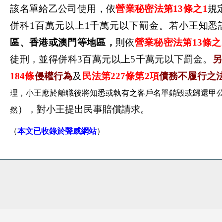
該名單給乙公司使用，依
營業秘密法第13條之1
規
併科1百萬元以上1千萬元以下罰金。若
小王知悉
區、香港或澳門等地區，
則
依
營業秘密法第13條之
徒刑，並得併科3百萬元以上5千萬元以下罰金。
184
條
侵權行為
及
民法第227條第2項
債務不履行之
理，小王應於離職後將知悉或執有之客戶名單銷毀或歸還
甲
），對小王提出民事賠償請求。
然
（
本文已收錄於聲威網站
）