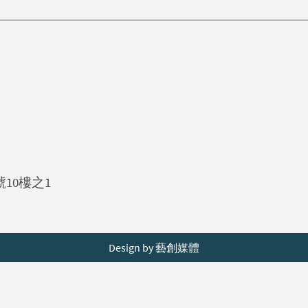
號10樓之1
Design by 藝創媒體