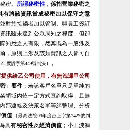
秘密。
所謂秘密性
，
係指營業秘密之
其有將該資訊當成秘密加以保守之意
並對於接觸者加以管制、與員工簽訂
資訊雖未達到公眾周知之程度，但卻
際知悉之人有限，然其既為一般涉及
前，原則上涉及該類資訊之人皆可自
）。
95年度訴字第449號判決
單提供給乙公司使用，有無洩漏甲公司
密
」
要件
；若該客戶名單只是單純的
業領域內依一定方式查詢取得，且無
內部連絡及決策名單等經整理、分析
濟價值
（
最高法院
99年度台上字第2425號判
為具有
秘密性
及
經濟價值
；
小王洩漏