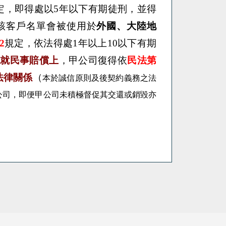
定，即得處以5年以下有期徒刑，並得
該客戶名單會被使用於
外國、大陸地
2
規定，依法得處1年以上10以下有期
另就民事賠償上
，
甲公司復得依
民法第
法律關係
（
本於誠信原則及後契約義務之法
公司，即便甲公司
未積極督促其交還或銷毀亦