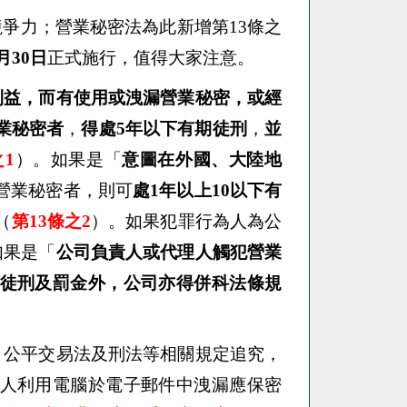
爭力；營業秘密法為此新增第13條之
1月30日
正式施行，值得大家注意。
利益，而有使用或洩漏
營業秘密，
或
經
業秘密者
，
得處5年以下有期徒刑
，
並
之1
）。如果是「
意圖在外國、大陸地
營業秘密者，則可
處1年以上10以下有
（
第13條之2
）。如果犯罪行為人為公
如果是「
公司負責人或代理人觸犯營業
徒刑及罰金外，公司亦得併科法條規
引公平交易法及刑法等相關規定追究，
人利用電腦於電子郵件中洩漏應保密