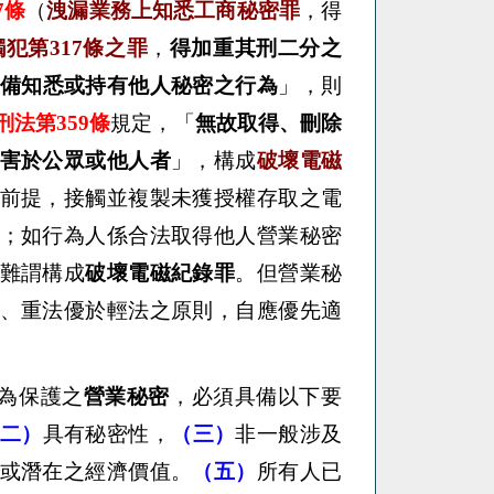
7條
（
洩漏業務上知悉工商秘密罪
，得
犯第317條之罪
，
得加重其刑二分之
備知悉或持有他人秘密之行為
」，則
刑法第359條
規定，「
無故取得、刪除
害於公眾或他人者
」，構成
破壞電磁
前提，接觸並複製未獲授權存取之電
；如行為人係合法取得他人營業秘密
難謂構成
破壞電磁紀錄罪
。但營業秘
、重法優於輕法之原則，自應優先適
。
為保護之
營業秘密
，必須具備以下要
二）
具有秘密性，
（三）
非一般涉及
或潛在之經濟價值。
（五）
所有人已