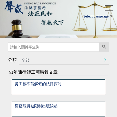
Select Language
▼
分類
全部
91年陳律師工商時報文章
勞工被不當解僱的法律探討
從蔡辰男被限制出境談起