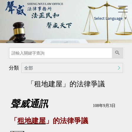
Select Language
▼
分類
全部
「租地建屋」的法律爭議
聲威通訊
108
年
9
月
3
日
「
租地建屋
」的法律爭議