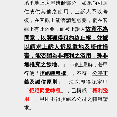
系爭地上房屋殘餘部分，如果尚可居
住或供其他之使用，上訴人予以修
復，在客觀上能否謂無必要，倘在客
故意不為
觀上有此必要，而被上訴人
同意，以冀獲得租約終止權，並據
以請求上訴人拆屋還地及賠償損
害，能否謂為非權利之濫用，殊非
無推究之餘地
。
」；稽上見解，若甲
行使「
拒絕轉租權
」，不符「
公平正
義及誠信原則
」，法院即得認定甲
「
拒絕同意轉租
」，已構成「
權利濫
用
」，甲即不得拒絕乙公司之轉租請
求。