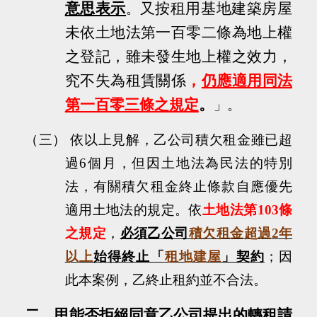
意思表示
又按租用基地建築房屋
。
未依土地法第一百零二條為地上權
之登記，雖未發生地上權之效力，
究不失為租賃關係
，
仍應適用同法
第一百零三條之規定
。
」。
（三）
依以上見解，乙公司積欠租金雖已超
過
6
個月，但因土地法為民法的特別
法，有關積欠租金終止條款自應優先
適用土地法的規定。依
土地法第
103
條
之規定
，
必須乙公司
積欠租金超過
2
年
以上
始得終止「
租地建屋
」契約
；因
此本案例，乙終止租約並不合法。
二、
甲能否拒絕同意乙公司提出的轉租請