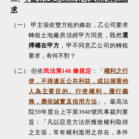
求
（一）
甲主張依雙方租約條款，乙公司要求
轉租土地廠房須經甲方同意，既然
選
擇權在甲方
，甲不同意乙公司的轉租
要求，有何不對？
（二）
但依
民法第
148
條規定
：「
權利之行
使，不得違反公共利益，或以損害他
人為主要目的。行使權利，履行義
務，應依誠實及信用方法
」。最高法
院
59
年度台上字第
3940
號民事裁判要
旨：
「凡以惡意方法所獲致權利取得
之主張，常有權利濫用之存在，本件