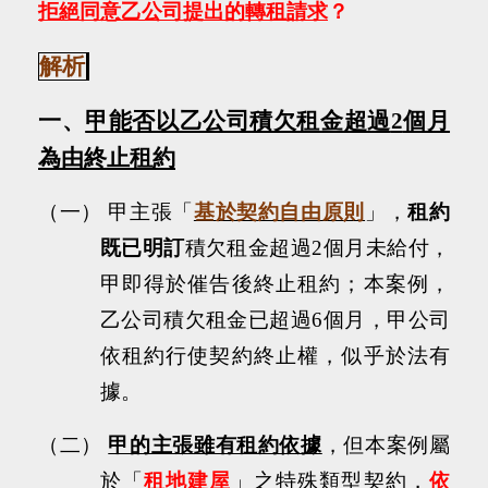
拒絕同意乙公司提出的轉租請求
？
解析
一、
甲能否以乙公司積欠租金超過
2
個月
為由終止租約
（一）
甲主張「
基於契約自由原則
」，
租約
既已明訂
積欠租金超過
2
個月未給付，
甲即得於催告後終止租約；本案例，
乙公司積欠租金已超過
6
個月，甲公司
依租約行使契約終止權，似乎於法有
據。
（二）
甲的主張雖有租約依據
，但本案例屬
於「
租地建屋
」之特殊類型契約，
依