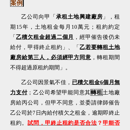
案例
乙公司向甲「
承租土地興建廠房
」，租
期
15
年，土地租金每月
10
萬元；租約約定
「
乙積欠租金超過二個月
，經甲催告後仍未
給付，甲得終止租約」、「
乙若要轉租土地
廠房給第三人，必須經甲方同意
，轉租期間
不得超過原租約期間」。
乙公司因景氣不佳，
已積欠租金
6
個月無
力支付
；乙公司希望甲能同意其
轉租
土地廠
房給丙公司，但甲不同意，並委請律師催告
乙公司於
7
日內給付積欠之租金，逾期即終止
租約。
試問，甲終止租約是否合法
？
甲能否