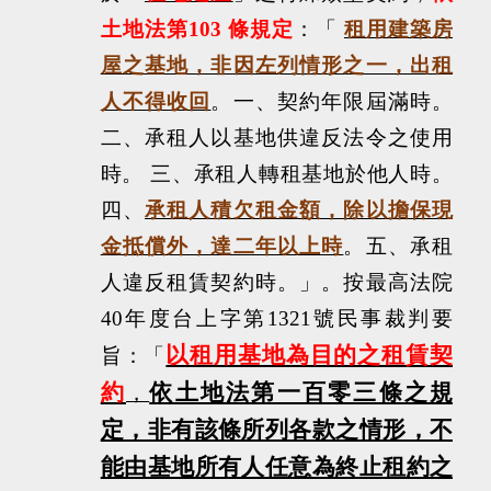
土地法第
103
條規定
：「
租用建築房
屋之基地，非因左列情形之一，出租
人不得收回
。一、契約年限屆滿時。
二、承租人以基地供違反法令之使用
時。 三、承租人轉租基地於他人時。
四、
承租人積欠租金額，除以擔保現
金抵償外，達二年以上時
。五、承租
人違反租賃契約時。
」。按最高法院
40
年度台上字第
1321
號民事裁判要
以租用基地為目的之租賃契
旨：「
約
依土地法第一百零三條之規
，
定，非有該條所列各款之情形，不
能由基地所有人任意為終止租約之