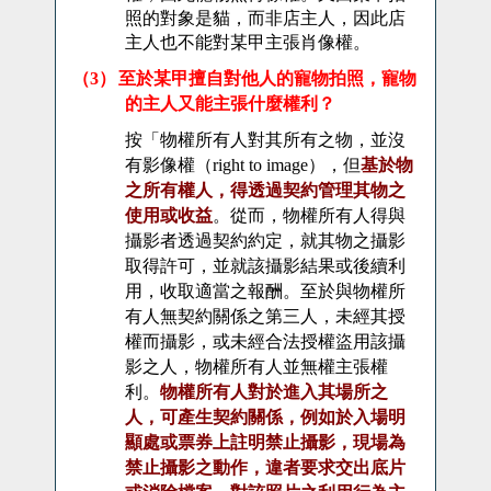
照的對象是貓，而非店主人，因此店
主人也不能對某甲主張肖像權。
至於某甲擅自對他人的寵物拍照，寵物
（3）
的主人又能主張什麼權利？
按「物權所有人對其所有之物，並沒
有影像權（
right to image
），但
基於物
之所有權人，得透過契約管理其物之
使用或收益
。從而，物權所有人得與
攝影者透過契約約定，就其物之攝影
取得許可，並就該攝影結果或後續利
用，收取適當之報酬。至於與物權所
有人無契約關係之第三人，未經其授
權而攝影，或未經合法授權盜用該攝
影之人，物權所有人並無權主張權
利。
物權所有人對於進入其場所之
人，可產生契約關係，例如於入場明
顯處或票券上註明禁止攝影，現場為
禁止攝影之動作，違者要求交出底片