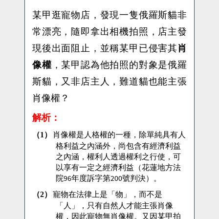
某甲逛寵物店，發現一隻俄羅斯貓非
常漂亮，隨即拿出相機拍照，店主發
現後出面阻止，並稱某甲已侵害其
肖
像權
，某甲認為他拍照的對象是俄羅
斯貓，又非店主人，難道貓也能主張
肖像權？
解析：
肖像權是人格權的一種，除單純具有人
（1）
格利益之內涵外，尚包含有經濟利益
之內涵，權利人透過權利之行使，可
以享有一定之經濟利益（花蓮地方法
院
年度訴字第
號判決）。
96
200
寵物在法律上是「物」，而不是
（2）
「人」，只有自然人才能主張肖像
權，因此寵物無肖像權。又因某甲拍