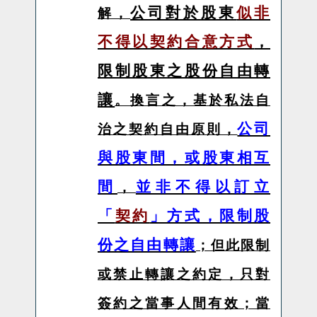
公司對於股東
似非
解，
不得以契約合意方式
，
限制股東之股份自由轉
讓
。換言之，基於私法自
公司
治之契約自由原則，
與股東間，或股東相互
間
並非不得以訂立
，
「
契約
」方式，限制股
份之自由轉讓
；但此限制
或禁止轉讓之約定，只對
簽約之當事人間有效；當