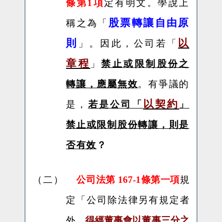
條第
1
項
定有明文。學說上
股票轉讓自由原
稱之為「
則
以
」。因此，公司若「
章程
」
禁止或限制股份之
轉讓，應屬無效
。有爭議的
以契約
是，
若是公司「
」
禁止或限制股份轉讓，則是
否有效
？
（二）
公司法第 167-1條第一項
規
定「
公司除法律另有規定者
外，
得經董事會以董事三分之