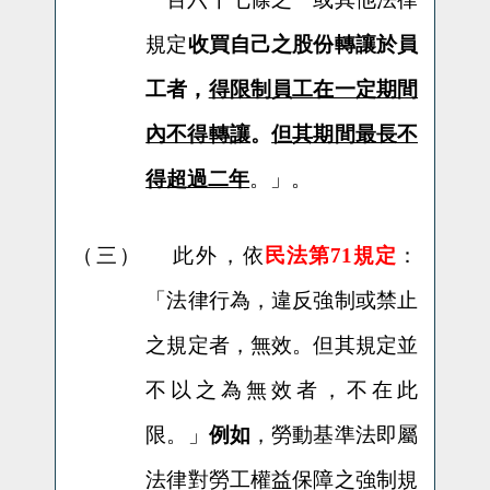
規定
收買自己之股份轉讓於員
工者，
得限制員工在一定期間
內不得轉讓
。
但其期間最長不
得超過二年
。」。
（三）
此外，
依
民法第71規定
：
「法律行為，違反強制或禁止
之規定者，無效。但其規定並
不以之為無效者，不在此
限。」
例如
，勞動基準法即屬
法律對勞工權益保障之強制規