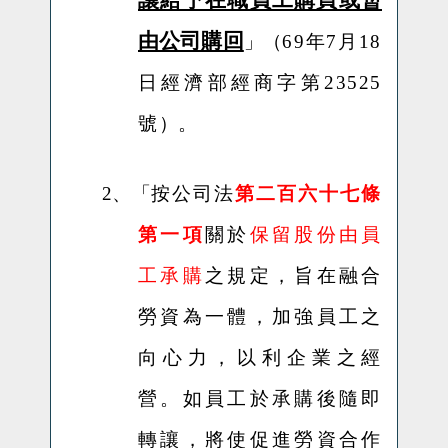
由公司購回
」（
69
年
7
月
18
日
經濟部經商字第
23525
號
）。
2、「
按公司法
第二百六十七條
第一項
關於
保留股份由員
工承購
之規定，旨在融合
勞資為一體，加強員工之
向心力，以利企業之經
營。如員工於承購後隨即
轉讓，將使促進勞資合作