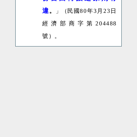
違
。
」（
民國
80
年
3
月
23
日
經濟部商字第
204488
號
）。