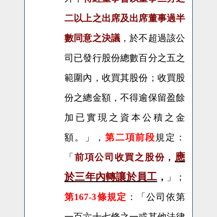
二以上之出席及出席董事過半
數同意之決議
，於不超過該公
司已發行股份總數百分之五之
範圍內，收買其股份；收買股
份之總金額，不得逾保留盈餘
加已實現之資本公積之金
額。
」，
第二項前段
規定：
應
「
前項公司收買之股份，
於三年內轉讓於員工
，
」；
第167-3條規定
：「公司依第
一百六十七條之一或其他法律