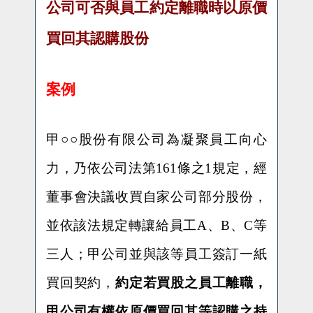
公司可否與員工約定離職時以原價
買回其認購股份
案例
甲○○股份有限公司為凝聚員工向心
力，乃依公司法第
161
條之
1
規定，經
董事會決議收買自家公司部分股份，
並依該法規定轉讓給員工
A
、
B
、
C
等
三人；甲公司並與該等員工簽訂一紙
買回契約，
約定若買股之員工離職，
甲公司有權依原價買回其等認購之持