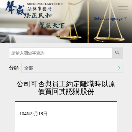
Select Language
▼
分類
全部
公司可否與員工約定離職時以原
價買回其認購股份
104
年
9
月
18
日