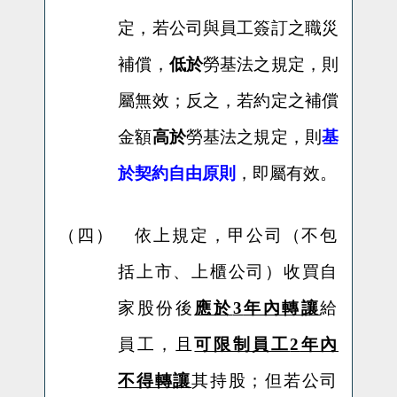
定，若公司與員工簽訂之職災
補償，
低於
勞基法之規定，則
屬無效；反之，若約定之補償
金額
高於
勞基法之規定，則
基
於契約自由原則
，即屬有效。
（四）
依上規定，甲公司（不包
括上市、上櫃公司）收買自
家股份後
應於
3
年內轉讓
給
員工，且
可限制員工
2
年內
不得轉讓
其持股；但若公司