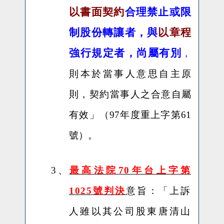
以書面契約
合理禁止或限
制股份轉讓者，與
以章程
強行規定者，尚屬有別
，
則本於當事人意思自主原
則，契約當事人之合意自屬
有效
」
（
97年度重上字第61
號
）。
3、
最高法院
70
年台上字第
1025
號判決
意旨：「
上訴
人雖以其公司股東唐清山