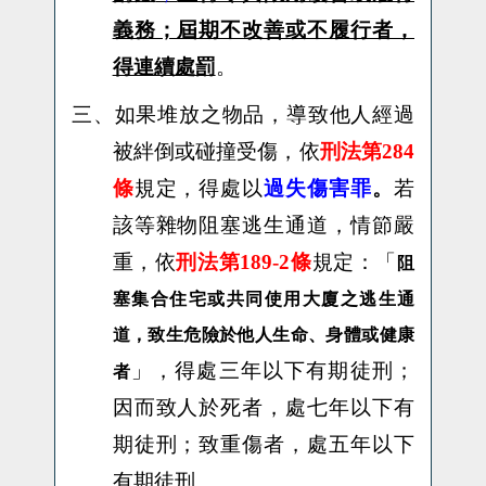
義務；屆期不改善或不履行者，
得連續處罰
。
三、
如果堆放之物品，導致他人經過
被絆倒或碰撞受傷，依
刑法第284
條
規定，得處以
過失傷害罪
。
若
該等雜物
阻塞逃生通道，情節嚴
重，
依
刑法第189-2條
規定：「
阻
塞集合住宅或共同使用大廈之逃生通
道，致生危險於他人生命、身體或健康
」，得
處三年以下有期徒刑；
者
因而致人於死者，處七年以下有
期徒刑；致重傷者，處五年以下
有期徒刑。