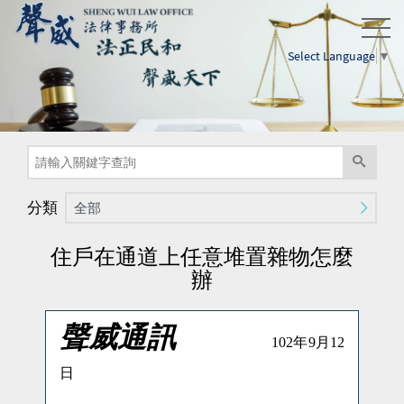
Select Language
▼
分類
全部
住戶在通道上任意堆置雜物怎麼
辦
聲威通訊
102
年
9
月
12
日