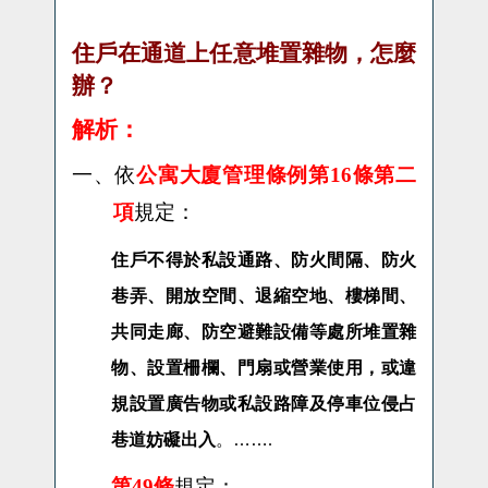
住戶在通道上任意堆置雜物，怎麼
辦
？
解析：
一、
依
公寓大廈管理條例第16條第二
項
規定：
住戶不得於私設通路、防火間隔、防火
巷弄、開放空間、退縮空地、樓梯間、
共同走廊、防空避難設備等處所堆置雜
物、設置柵欄、門扇或營業使用，或違
規設置廣告物或私設路障及停車位侵占
……
巷道妨礙出入
。
.
第49條
規定：