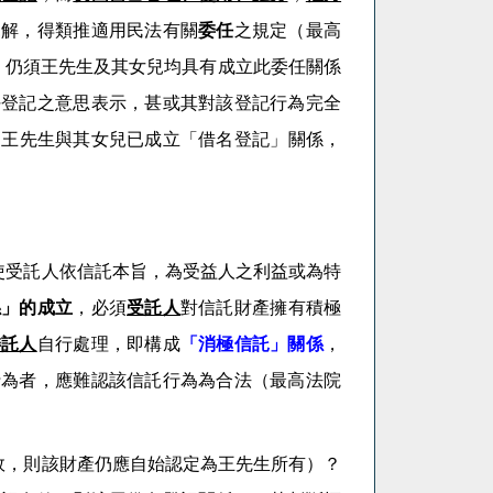
見解，得類推適用民法有關
委任
之規定（最高
，仍
須王
先生及其女兒均具有成立此委任關係
任登記之意思表示，甚或其對該登記行為完全
為
王
先生與其女兒已成立「
借名登記
」關係，
使受託人依信託本旨，
為受益人之利益或為特
係」的成立
，必須
受託人
對信託財產擁有積極
委託人
自行處理，即構成
「消極信託」關係
，
行為者，應難認該信託行為為合法（最高法院
效，則該財產仍應自始認定為
王
先生所有）？