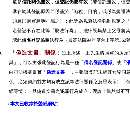
還是
信託關係無效，但登記仍屬有效
（若信託無效，但
準在於其登記原因若係基於「逃稅」目的；或係為規避
頭農民購買農地即屬之）；此等為規避法律強制規定之
名登記不存在此等「脫法行為」，法律既無禁止父母將
認此
借名登記
係脫法行為（最高法院
94
年度台上字第
362
「偽造文書」關係
：
3、
如上所述，
王
先生將購買的房屋
與」，可以主張此登記行為是一種「
借名登記關係
」或「
向司法機關
自首
「
偽造文書
」，主張該登記未經其女兒同
係，必須契約雙方均有成立該等法律關係之意思表示），
續等情；一旦偽造文書之犯罪行為成立，理論上當然就不可
（
本文已收錄於聲威網站
）