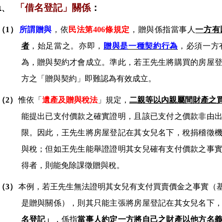
「借名登記」關係
：
1、
（1）
所謂贈與
，依
民法第
406
條規定
，
贈與係指當事人
一方有
者
，始足當之。亦即，
贈與是一種契約行為
，必須一方
為，贈與契約才會成立。準此，若
王
先生將購買的房屋
方之「贈與契約」即難認為有效成立。
（2）
惟依「
遺產及贈與稅法
」規定，
二親等以內親屬間財產之
能提出已支付價款之確實證明，且該已支付之價款非由
限。因此，
王
先生將房屋登記在其女兒名下，稅捐稽徵
與稅；但如
王
先生能舉證證明其女兒確有支付價款之事
得者，則能免除課徵贈與稅。
（3）
本例，若
王
先生無法證明其女兒有支付買賣價金之事實（
是贈與關係），則其只能主張
將房屋登記在其女兒名下
名登記
」
，係指
當事人約定一方將自己之財產以他方名