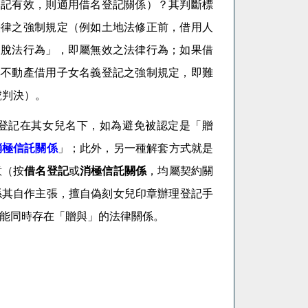
登記有效，則適用借名登記關係）？其判斷標
法律之強制規定（例如土地法修正前，借用人
「脫法行為」，即屬無效之法律行為；如果借
其不動產借用子女名義登記之強制規定，即難
號判決）。
登記在其女兒名下，如為避免被認定是「贈
消極信託關係
」；此外，另一種解套方式就是
意（按
借名登記
或
消極信託關係
，均屬契約關
係其自作主張，擅自偽刻女兒印章辦理登記手
能同時存在「贈與」的法律關係。