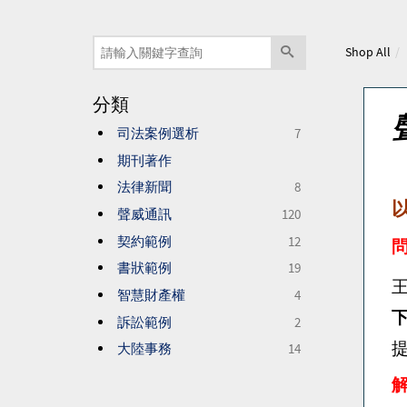
Shop All
分類
司法案例選析
7
期刊著作
法律新聞
8
聲威通訊
120
契約範例
12
書狀範例
19
智慧財產權
4
訴訟範例
2
大陸事務
14