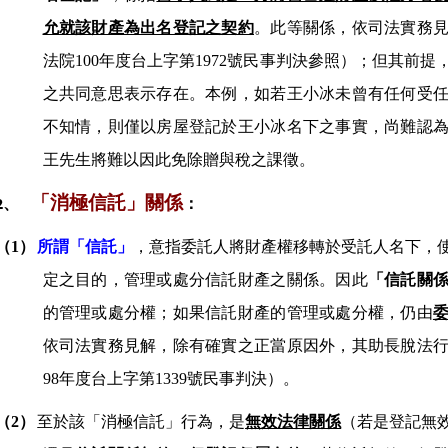
允就該財產為出名登記之契約
。此等關係，依司法實務
法院
100
年度台上字第
1972
號民事判決參照）；但其前提
之共同意思表示存在。本例，如若
王小冰未曾有任何受
不知情，則僅以
房屋登記於
王小冰
名下之事實，尚難認
王
先生將難以因此免除贈與稅之課徵。
「消極信託」關係
2、
：
（1）
所謂「信託」
，意指委託人將財產權移轉於受託人名下，
定之目的，管理或處分信託財產之關係。因此
「信託關
的管理或處分權；如果信託財產的管理或處分權，仍由
依司法實務見解，除有確實之正當原因外，其助長脫法
98
年度台上字第
1339
號民事判決）
。
（2）
至於該「消極信託」行為，是
無效法律關係
（若是登記無