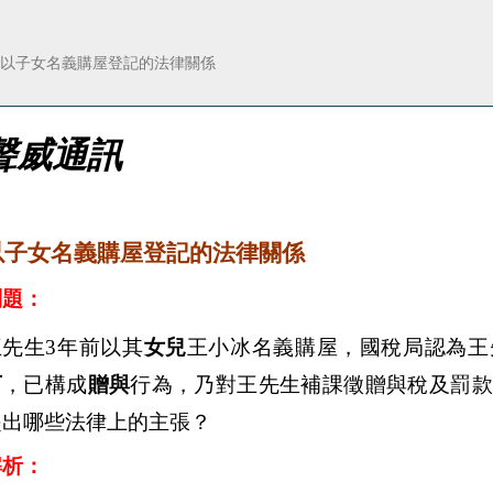
以子女名義購屋登記的法律關係
聲威通訊
以子女名義購屋登記的法律關係
問題：
王
先生
3
年前以其
女兒
王小冰名義購屋，國稅局認為
王
下
，已構成
贈與
行為
，乃對
王
先生補課徵贈與稅及罰款
提出哪些法律上的主張？
解析：