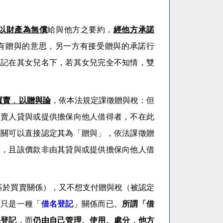
以財產為無償
給與他方之要約，
經他方承諾
有贈與的意思，另一方有接受贈與的承諾行
登記在其女兒名下，若其女兒完全不知情，雙
買賣
，
以贈與論
，依本法規定課徵贈與稅：但
出賣人貸與或提供擔保向他人借得者，不在此
機關可以直接認定其為「贈與」，依法課徵贈
實，且該價款非由其貸與或提供擔保向他人借
基於買賣關係），又不想支付贈與稅（被認定
，只是一種「
借名登記
」關係而已。
所謂「
借
義登記
，而
仍由自己管理、使用、處分
，
他方