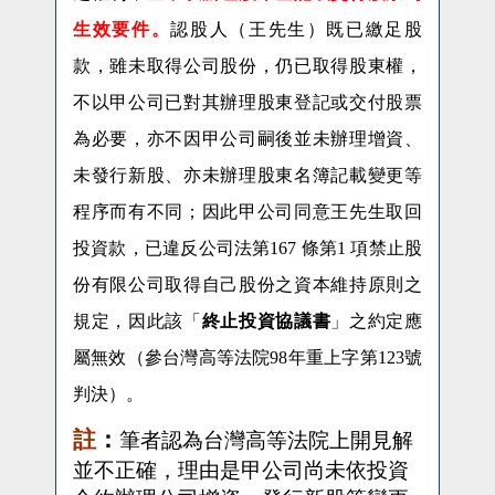
生效要件。
認股人（
王
先生）既已繳足股
款，雖未取得公司股份，仍已取得股東權，
不以甲公司已對其辦理股東登記或交付股票
為必要，亦不因甲公司嗣後並未辦理增資、
未發行新股、亦未辦理股東名簿記載變更等
程序而有不同；因此甲公司同意
王
先生取回
投資款，已違反公司法第
167
條第
1
項禁止股
份有限公司取得自己股份之資本維持原則之
規定，因此該
「
終止投資協議書
」之約定
應
屬無效（參台灣高等法院
98
年重上字第
123
號
判決）。
註
：
筆者認為台灣高等法院上開見解
並不正確，理由是甲公司尚未依投資