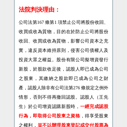
法院判決理由：
公司法第
167
條第
1
項禁止公司將股份收回、
收買或收為質物，目的在於防止公司將股份
收回、收買或收為質物，影響公司資本之充
實，違反資本維持原則，侵害公司債權人及
投資大眾之權益
。股份有限公司擬增資發行
新股，於股款收足後，認股人即已成為公司
之股東，其繳納之股款即已成為公司之財
產，認股人除非有公司法第
276
條規定之例外
情形，否則不得再撤回認股。認股人（
王
先
生）於公司增資認購新股時，
一經完成認股
行為，即取得公司股東之資格
，得享受股東
之權利，
並不以辦理股東登記或交付股票為