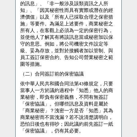
的訊息」、「非一般涉及該類資訊之人所
知」、「因其秘密性而具有實際或潛在的經
濟價值」以及「所有人已採取合理之保密措
施」等要件。為滿足上述要件，商業秘密之
所有人，在客觀上必須為一定的保密行為，
並使他人了解其有將該訊息當成秘密加以保
守的意思。例如，將公司機密文件設定等
級、妥為存放，並對於接觸者加以管制、與
員工簽訂保密合約、告知公司營業秘密之範
圍等措施。
（二）合同簽訂前的保密協議
依中華人民共和國合同法第43條規定，只要
當事人一方於議約過程中「知悉」他人的商
業秘密，即負有保密義務，不問有無簽訂
「保密協議」。但哪些訊息及資料是屬於
「商業秘密」？洩密一方是否「知悉」其為
商業秘密而不當洩漏？若不說清楚講明白，
恐怕日後也有得吵；因此議約前先簽訂一紙
「保密協議」，仍有其必要。