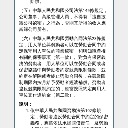
賠償。
（五）中華人民共和國公司法第149條規定，
公司董事、高級管理人員，不得有「擅自披
露公司祕密」之行為，否則其所得的收入應
當歸公司所有。
（六）中華人民共和國勞動合同法第23條規
定，用人單位與勞動者可以在勞動合同中約
定保守用人單位的商業秘密，和與知識產權
有關的保密事項（第一款）。對負有保密義
務的勞動者，用人單位可以在勞動合同或者
保密協議中與勞動者約定競業限制條款，並
約定在解除或者終止勞動合同後，在競業限
制期限內按月給予勞動者經濟補償。勞動者
違反競業限制約定的，應當按照約定向用人
單位支付違約金（第二款）。
說明：
依中華人民共和國勞動法第102條規
定，勞動者違反勞動合同中約定的保密
義務，應當依法承擔賠償責任；及勞動