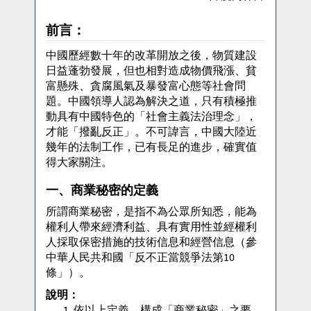
前言：
中國歷經數十年的改革開放之後，物質建設
日益蓬勃發展，但也相對造成物價飛漲、貧
富懸殊、貪腐風氣及暴發富心態等社會問
題。中國領導人認為解決之道，只有積極推
動具有中國特色的「社會主義法治理念」，
才能「撥亂反正」。不可諱言，中國大陸近
幾年的法制工作，已有長足的進步，確實值
得大家關注。
一、商業秘密的定義
所謂商業秘密，是指不為公眾所知悉，能為
權利人帶來經濟利益、具有實用性並經權利
人採取保密措施的技術信息和經營信息（參
中華人民共和國「反不正當競爭法第10
條」）。
說明：
依以上定義，構成「商業秘密」之要