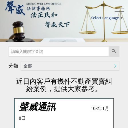
Select Language
▼
分類
全部
近日內客戶有幾件不動產買賣糾
紛案例，提供大家參考。
聲威通訊
103
年
1
月
8
日