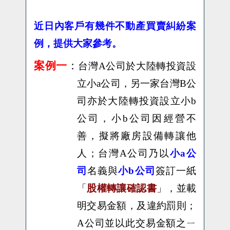
近日內客戶有幾件不動產買賣糾紛案
例，提供大家參考。
案例一
：
台灣
A
公司於大陸轉投資設
立小
a
公司，另一家台灣
B
公
司亦於大陸轉投資設立小
b
公司，小
b
公司因經營不
善，擬將廠房設備轉讓他
人；台灣
A
公司乃以
小
a
公
司
名義與
小
b
公司
簽訂一紙
「
股權轉讓確認書
」，並載
明交易金額，及違約罰則；
A
公司並以此交易金額之ㄧ