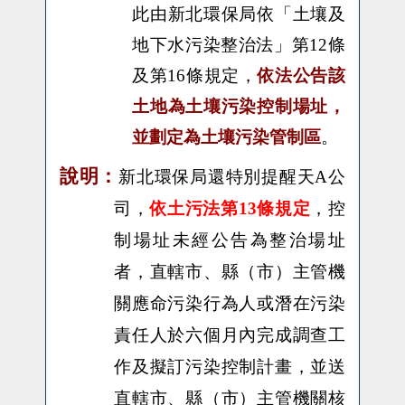
此由新北環保局依「土壤及
地下水污染整治法」第
12
條
及第
16
條規定，
依法公告該
土地為土壤污染控制場址，
並劃定為土壤污染管制區
。
說明：
新北環保局還特別提醒天
A
公
，控
司，
依
土污法第13條規定
制場址未經公告為整治場址
者，直轄市、縣（市）主管機
關應命污染行為人或潛在污染
責任人於六個月內完成調查工
作及擬訂污染控制計畫，並送
直轄市、縣（市）主管機關核