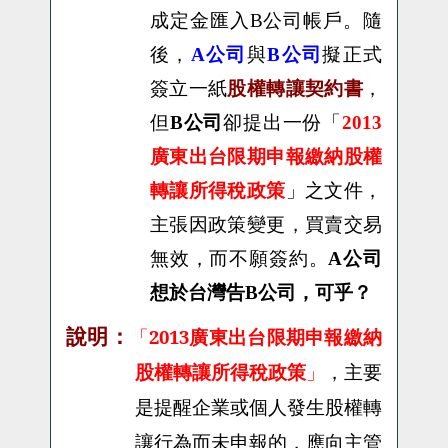
成定金匯入
B
公司帳戶。隨
後，
A
公司
與
B
公司
擬正式
簽立一紙
股權轉讓契約書
，
但
B
公司
卻提出一份「
2013
廣東出台限期申報繳納股權
轉讓所得稅政策
」之文件，
主張因政策變更，買賣交易
無效，而不願簽約。
A
公司
想於台灣告
B
公司，可乎？
「
2013
廣東出台限期申報繳納
說明：
股權轉讓所得稅政策
」
，主要
是提醒企業或個人發生股權轉
讓行為而未申報的，應向主管