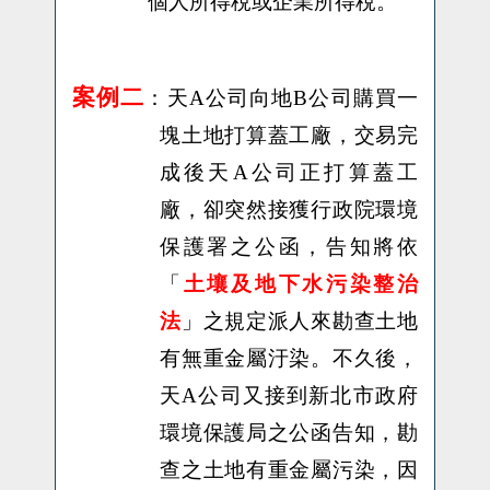
個人所得稅或企業所得稅
。
案例二
：天
A
公司向地
B
公司購買一
塊土地打算蓋工廠，交易完
成後天
A
公司正打算蓋工
廠，卻突然接獲行政院環境
保護署之公函，告知將依
「
土壤及地下水污染整治
法
」之規定派人來勘查土地
有無重金屬汙染。不久後，
天
A
公司又接到新北市政府
環境保護局之公函告知，勘
查之土地有重金屬污染，因