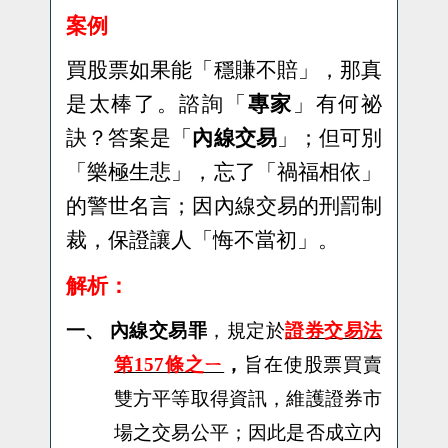
案例
買股票如果能「穩賺不賠」，那真
是太棒了。諮詢「
專家
」有何祕
訣？答案是「
內線交易
」；但可別
「樂極生悲」，忘了「禍福相依」
的警世名言；因內線交易的刑罰制
裁，保證讓人「悔不當初」。
解析：
一、
內線交易罪
，規定於
證券交易法
第157條之ㄧ
，
旨在使股票買賣
雙方平等取得資訊，維護證券市
場之交易公平；因此是否成立內