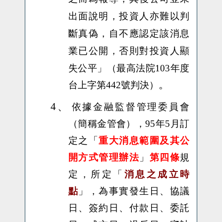
出面說明，投資人亦難以判
斷真偽，自不應認定該消息
業已公開，否則對投資人顯
失公平
」
（最高法院103年度
。
台上字第442號判決）
4、
依據金融監督管理委員會
（簡稱金管會），
95
年
5
月訂
定之「
重大消息範圍及其公
開方式管理辦法
」
第四條
規
定，所定「
消息之成立時
點
」，為事實發生日、協議
日、簽約日、付款日、委託