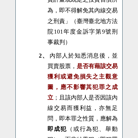
為，即不得解免其內線交易
之刑責
」
（臺灣臺北地方法
院101年度金訴字第9號刑
事裁判）
2、
內部人於知悉消息後，並
買賣股票，
是否有藉該交易
獲利或避免損失之主觀意
圖，應不影響其犯罪之成
立
；且該內部人是否因該內
線交易而獲利益，亦無足
問，即本罪之性質，應解為
即成犯
（或行為犯、舉動