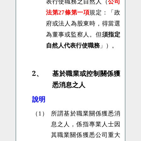
表行使職務之自然人（
公司
「
政
法第27條第一項
規定：
府或法人為股東時，得當選
為董事或監察人。但
須指定
自然人代表行使職務
」
。
）
2、
基於職業或控制關係獲
悉消息之人
說明
（1）
所謂基於職業關係獲悉消
息之人，係指專業人士因
其職業關係獲悉公司重大