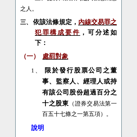
之人。
依
該法條規定，
內線交易罪之
三、
犯罪構成要件
，可分述如
下：
（一）
處罰對象
限於發行股票公司之董
1、
事、監察人、經理人或持
有該公司股份超過百分之
十之股東
（證券交易法第一
百五十七條之一第五項）。
說明