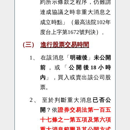
約所示條款之程序，仍難謂
達成協議之時非重大消息之
成立時點
（
」
最高法院102年
）
度台上字第1672號判決
。
（三）
進行股票交易時間
1、
在該消息「
明確後
」
未公開
前
，或「
公開後18小時
內
」，買入或賣出該公司股
票。
2、
至於判斷重大消息
已否公
開
？依
證券交易法第一百五
十七條之一第五項及第六項
重大消息範圍及其公開方式