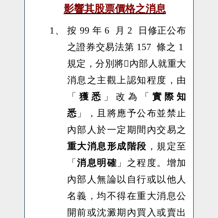
影響其股票價格之消息
1、
按 99 年 6 月 2 日修正公布
之證券交易法第 157 條之 1
規定，分別將內部人就重大
消息之主觀上認知程度，由
「
獲悉
」改為「
實際知
悉
」，且將應予公布並禁止
內部人於一定期間內交易之
重大消息形成階段
，規定至
「
消息明確
」之程度。增加
內部人無論以自行或以他人
名義，均不得在重大消息公
開前或沈澱期內買入或賣出