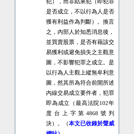
犯），而非結果犯（即犯罪
是否成立，不以行為人是否
獲有利益作為判斷）。換言
之，內部人於知悉消息後，
並買賣股票，是否有藉該交
易獲利或避免損失之主觀意
圖，不影響犯罪之成立。是
以行為人主觀上縱無牟利意
圖，然其所為符合前開所述
內線交易成立要件者，犯罪
即為成立（最高法院102年
度台上字第4868號判
決）。
（
本文已收錄於聲威
網站）