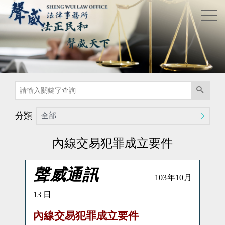
分類
全部
內線交易犯罪成立要件
聲威通訊
103
年
10
月
13
日
內線交易犯罪成立要件