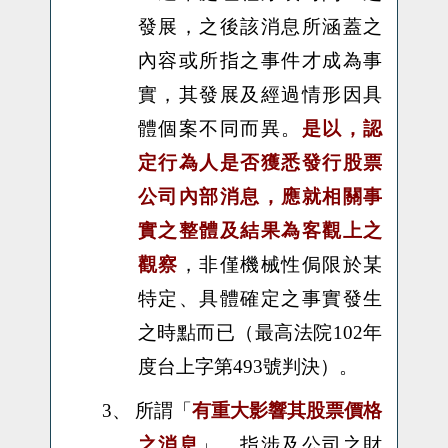
發展，之後該消息所涵蓋之
內容或所指之事件才成為事
實，其發展及經過情形因具
體個案不同而異。
是以，認
定行為人是否獲悉發行股票
公司內部消息，應就相關事
實之整體及結果為客觀上之
觀察
，非僅機械性侷限於某
特定、具體確定之事實發生
之時點而已（最高法院102年
度台上字第493號判決）。
3、
所謂「
有重大影響其股票價格
之消息
」，指涉及公司之財