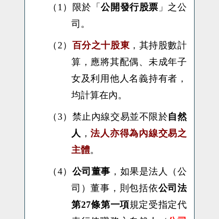
（1）
限於「
公開發行股票
」之公
司。
（2）
百分之十股東
，其持股數計
算，應將其配偶、未成年子
女及利用他人名義持有者，
均計算在內。
（3）
禁止內線交易並不限於
自然
人
，
法人亦得為內線交易之
主體
。
（4）
公司董事
，如果是法人（公
司）董事，則包括依
公司法
第27條第一項
規定受指定代