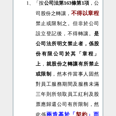
按
公司法第163條第1項
，公
1、「
不得以章程
司股份之轉讓，
禁止或限制之。但非於公司
設立登記後，不得轉讓。
是
公司法所明文禁止者，係股
份有限公司於其「章程」
上
，
就股份之轉讓有所禁止
或限制
，然本件當事人固然
對員工服務期間及服務未滿
三年則所領取員工紅利及股
票應歸還公司有所限制，然
兩造基於「
契約
」而
此係