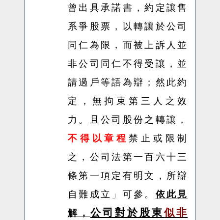
曾出具承諾書，約定讓售
系爭股票，以轉讓於公司
同仁為限，而被上訴人並
非公司同仁不得受讓，並
請過戶等語為辯；然此約
定，無拘束第三人之效
力。且公司股份之轉讓，
不得以章程
禁止或限制
之，公司法第一百六十三
條第一項定有明文，所辯
自難成立
」可參。
依此見
公司對於股東
似非
解，