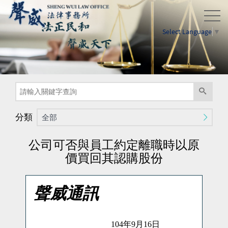
Select Language
▼
分類
全部
公司可否與員工約定離職時以原
價買回其認購股份
聲威通訊
104
年
9
月
16
日