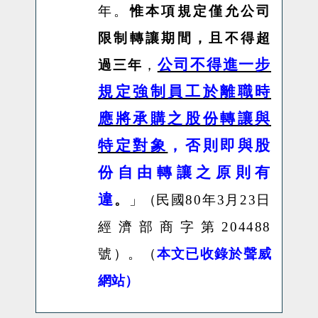
年。
惟本項規定僅允公司
限制轉讓期間，且不得超
公司不得進一步
過三年
，
規定強制員工於離職時
應將承購之股份轉讓與
特定對象
，否則即與股
份自由轉讓之原則有
違
。
」（
民國
80
年
3
月
23
日
經濟部商字第
204488
號
）。
（
本文已收錄於聲威
網站）