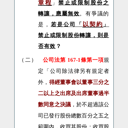
章程
」
禁止或限制股份之
轉讓，應屬無效
。有爭議的
以契約
是，
若是公司「
」
禁止或限制股份轉讓，則是
否有效
？
（二）
公司法第 167-1條第一項
規
公司除法律另有規定者
定「
外，
得經董事會以董事三分之
二以上之出席及出席董事過半
數同意之決議
，於不超過該公
司已發行股份總數百分之五之
範圍內，收買其股份；收買股