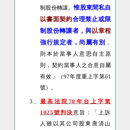
惟股東間私自
制股份轉讓。
以書面契約
合理禁止或限
制股份轉讓者，與
以章程
強行規定者，尚屬有別
，
則本於當事人意思自主原
則，契約當事人之合意自屬
有效
」
（
97年度重上字第61
號
）。
3、
最高法院
70
年台上字第
1025
號判決
意旨：「
上訴
人雖以其公司股東唐清山