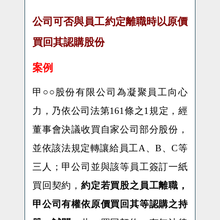
公司可否與員工約定離職時以原價
買回其認購股份
案例
甲○○股份有限公司為凝聚員工向心
力，乃依公司法第
161
條之
1
規定，經
董事會決議收買自家公司部分股份，
並依該法規定轉讓給員工
A
、
B
、
C
等
三人；甲公司並與該等員工簽訂一紙
買回契約，
約定若買股之員工離職，
甲公司有權依原價買回其等認購之持