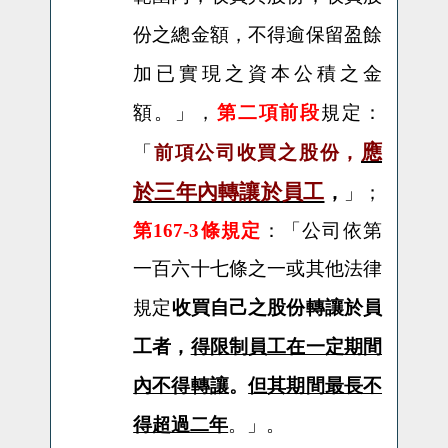
份之總金額，不得逾保留盈餘
加已實現之資本公積之金
額。
」，
第二項前段
規定：
應
前項公司收買之股份，
「
於三年內轉讓於員工
，
」；
第167-3條規定
：「公司依第
一百六十七條之一或其他法律
收買自己之股份轉讓於員
規定
工者，
得限制員工在一定期間
內不得轉讓
。
但其期間最長不
得超過二年
。」。