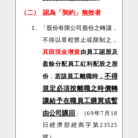
（二）
認為「契約」無效者
1、「
股份有限公司股份之轉讓，
不得以章程禁止或限制之，
其因現金增資
由員工認股及
盈餘分配員工紅利配股之股
不得
份
，
若該員工離職時，
規定必須按離職之時價轉
讓給予在職員工購買或暫
由公司購回
」（
69
年
7
月
18
日
經濟部經商字第
23525
）。
號