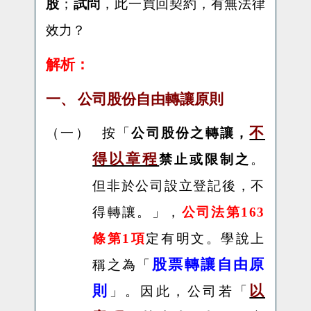
股
；
試問
，此一買回契約，有無法律
效力？
解析：
一、
公司股份自由轉讓原則
不
（一）
按「
公司股份之轉讓，
得以章程
禁止或限制之
。
但非於公司設立登記後，不
得轉讓。」，
公司法第
163
條第
1
項
定有明文。學說上
股票轉讓自由原
稱之為「
則
以
」。因此，公司若「