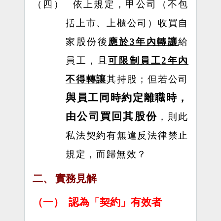
（四）
依上規定，甲公司（不包
括上市、上櫃公司）收買自
家股份後
應於
3
年內轉讓
給
員工，且
可限制員工
2
年內
不得轉讓
其持股；但若公司
與員工同時約定離職時，
由公司買回其股份
，則此
私法契約有無違反法律禁止
規定，而歸無效？
二、
實務見解
（一）
認為「契約」有效者