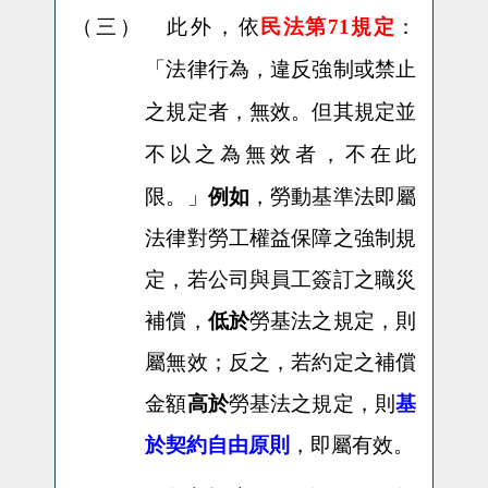
（三）
此外，
依
民法第71規定
：
「法律行為，違反強制或禁止
之規定者，無效。但其規定並
不以之為無效者，不在此
限。」
例如
，勞動基準法即屬
法律對勞工權益保障之強制規
定，若公司與員工簽訂之職災
補償，
低於
勞基法之規定，則
屬無效；反之，若約定之補償
金額
高於
勞基法之規定，則
基
於契約自由原則
，即屬有效。