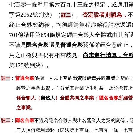
七百零一條準用第六百九十三條之規定，或適用
字第2062號判決
）（
）。
否定說者則認為，
註二
終止合夥契約後，均須經清算程序始得請求返還
701條準用第694條規定經由合夥人全體或由其
不論是
隱名合夥
還是
普通合夥
關係雖經合意終止
用之正確與否仍有相當歧見，
尚未進行清算，合
第175號判決
）。
註一
：
普通合夥
係指二人以上
互約出資
以
經營共同事業
之契約
經營之事業出資，而分受其營業所生利益，及分擔其所
係合夥人（
自然人
）全體共同之事業；
隱名合夥
所經營
之事業。
註二
：
隱名合夥
不過為隱名合夥人與出名營業人之契約關係，
三人無何權利義務（民法第七百條、七百零一條、七百