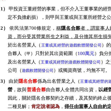
1）
甲投資王董經營的事業，但不介入王董事業的經
定不負擔虧損），則甲與王董或與王董所經營之
2）
依民法第
700
條規定，
稱
隱名合夥
者，謂當事人
資，而分受其營業所生之利益，及分擔其所生損
於出名營業人（
）
王董或其經營的遊戲軟體開發公司
合夥人（
）只對於其出資範圍（
100
萬元
）負分
甲
及出名營業人（
）之
王董或其經營的遊戲軟體開發公司
公司（
）或獨資商號，均無不可。
遊戲軟體開發公司
3）
由於
隱名合夥
係為出名營業之人
（
王董或其經營的
營
，故與
普通合夥
由合夥人全體共同出資，
以經
因此，關於隱名合夥契約之存續，及其契約終止
二種見解；
肯定說者認為
，
得任由當事人自由約