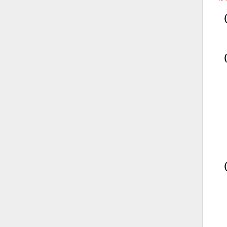
（
（
（