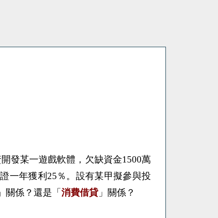
資開發某一遊戲軟體，欠缺資金
1500
萬
保證一年獲利
25
％。設有某甲擬參與投
」關係？還是「
消費借貸
」關係？