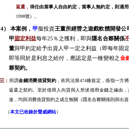
返還
，
得任由當事人自由約定，當事人無約定，則適用
1998號
）。
4）
本案例，
甲
擬投資
王董所經營之遊戲軟體開發公
甲
固定利益
每年
25
％之獲利，即與
隱名合夥關係
董
與
甲約定給予出資人甲一定之利益（即每年固
即等同於
是利息之給付，應認定是一種變相之
金
夥契約。
三
：
所謂
金錢消費借貸契約
，
依民法第474條規定，
係指一方將
返還之契約。至於借用人向貸與人所述借用金錢之緣由，
途，均與消費借貸契約之成立無關（
隱名合夥關係則與出資
（
本文已收錄於聲威網站
）