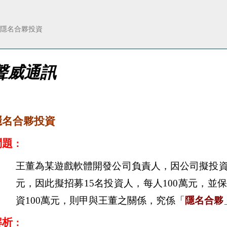
隱名合夥投資
聲威通訊
隱名合夥投資
問題
：
王董為某遊戲軟體開發公司負責人，因公司擬投
元，因此
擬招募
15
名投資人，每人
100
萬元，並
資
100
萬元，則甲與
王董之關係，究係「
隱名合夥
解析
：