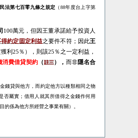
民法第七百零九條之規定
（
88年度台上字第
司
100
萬元，但因
王董承諾給予投資人
不得約定固定利益
之要件不符；因此
王
定獲利
25
％），則該
25
％之一定利益，
錢
消費借貸契約
（
），
而非
隱名合
註三
金錢貸與他方，而約定他方以種類相同之物
是否屬實；借用人就其所借得之金錢作何用
目的係為他方所經營之事業有關
）。