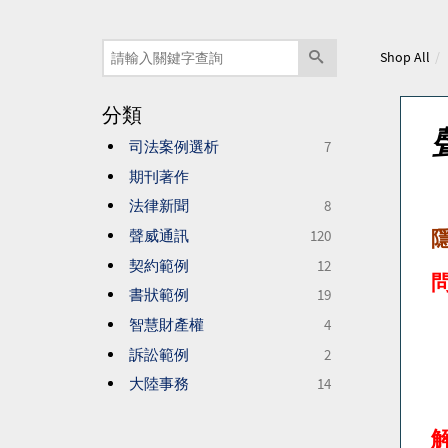
Shop All
分類
司法案例選析
7
期刊著作
法律新聞
8
聲威通訊
120
契約範例
12
書狀範例
19
智慧財產權
4
訴訟範例
2
大陸事務
14