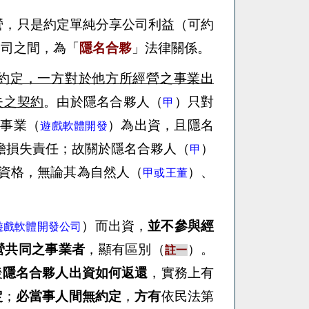
營，只是約定單純分享公司利益（可約
公司之間，為「
隱名合夥
」法律關係
。
約定，一方對於他方所經營之事業出
失之契約
。由於隱名合夥人（
）只對
甲
的事業（
）為出資，且隱名
遊戲軟體開發
擔損失責任；故關於隱名合夥人（
）
甲
資格，無論其為自然人（
）、
甲或王董
）
而出資，
並不參與經
遊戲軟體開發公司
營共同之事業者
，顯有區別（
）。
註一
後
隱名合夥人出資如何返還
，實務上有
定
；
必當事人間無約定
，
方有
依民法第