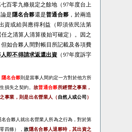
第七百零九條規定之餘地（
97年度台上
不論是
隱名合夥
還是
普通合夥
，於兩造
出資或給與應得利益（即須依民法第
所選任之清算人清算後始可確定）。因之
，但如合夥人間對帳目所記載及各項費
夥人即不得請求返還出資
（
97年度訴字
；
隱名合夥
則是當事人間約定一方對於他方所
生損失之契約。
故
普通合夥
所經營之事業，
之事業，則是出名營業人（
自然人或公司
）
隱名合夥人就出名營業人所為之行為，對於第
零四條），
故
隱名合夥人退夥時
，
其出資之