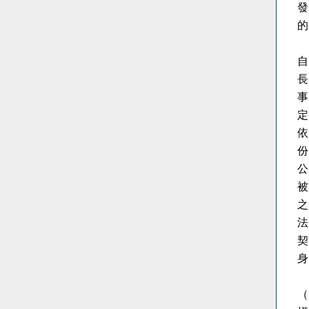
發
的
自
長
事
定
依
份
公
被
之
法
契
身
（