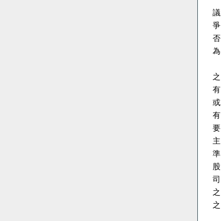
議
爭
否
為
之
有
或
有
要
主
準
股
司
之
之