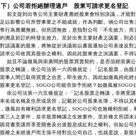
（下）公司若拒絕辦理過戶 股東可請求更名登記
前文提到出售公司主要財產應經股東會特別決議，才能對
足以影響公司所營事業之不能成就」作為判斷。倘公司出售
售行為應屬無效。但所謂無效，意指對公司「不生效力」而
約溯及於訂約時發生效力。至於出售主要財產之議案，則必
對該議案的股東，將無從於決議前以書面通知公司表達反對
請求公司收買其股份之權利。因此此股東會之決議案，不得
姑且不論微風與崇廣間的股票買賣契約，是否須經崇廣公
股票之轉讓，
依公司法第一六四條規定：「
記名股票，由股
當事人間已取得買賣之合意，即生效力。因此如
微風持此經
股東更名登記，
SOGO
公司能否加予拒絕？如微風被
SOGO
依公司法第一六五條規定：
「記名股票之轉讓，非將受讓
本名或名稱及住所或居所，記載於公司股東名
簿
，不得以其
，微風自有權利請求更名登記，
SOGO
公司也無權利拒絕，
第三人之要件，並非股票轉讓之生效要件。至於條文所謂
未
因背書受讓而享受開會及分派股息或紅利之權利。但如公司
股權之未經過戶而主張不得對抗公司自己，也
就是說，
新股