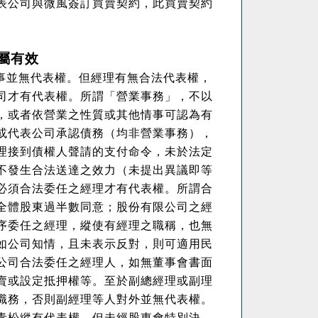
表公司與微風簽訂買賣契約，此買賣契約
屬有效
事並無代表權。但經理有無合法代表權，
司才有代表權。所謂「營業事務」，不以
，或者依營業之性質或其他情事可認為有
或代表公司承認債務（均非營業事務），
理接到債權人聲請的支付命令，未於法定
不發生合法送達之效力（未提出異議即等
必須合法委任之經理才有代表權。所謂合
全體股東過半數同意；股份有限公司之經
序委任之經理，縱使有經理之職稱，也無
如公司知情，且未表示反對，則可適用民
公司合法委任之經理人，如無董事會書面
賣或設定抵押權等。至於副總經理或副理
職務，否則副經理等人對外並無代表權。
青松縱有代表權，但未經股東會特別決