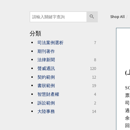
Shop All
分類
司法案例選析
7
期刊著作
法律新聞
8
聲威通訊
120
(
契約範例
12
書狀範例
19
S
智慧財產權
4
票
訴訟範例
2
司
過
大陸事務
14
余
回