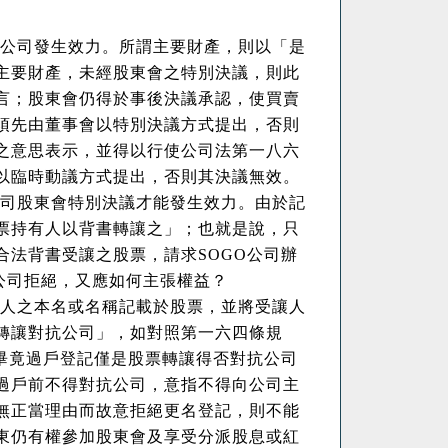
公司發生效力。所謂主要財產，則以「是
主要財產，未經股東會之特別決議，則此
言；股東會仍得於事後決議承認，使買賣
須先由董事會以特別決議方式提出，否則
之意思表示，並得以行使公司法第一八六
以臨時動議方式提出，否則其決議無效。
司
股東會
特別決議才能發生
效力。由於
記
票持有人以背書轉讓之
」；
也就是說，只
合法背書受讓之
股票
，請求
SOGO
公司辦
公司拒
絕，又應如何主張權益？
人之本名或名稱記載於股票，並將受讓人
轉讓對抗公司」，如對照
第一六四條規
畢竟
過戶登記僅是股票轉讓得否對抗公司
過戶前不得對抗公司，意指不得向公司主
無正當理由而故意拒絕更名登記，則不能
東仍有權參加股東會及享受分派股息或紅