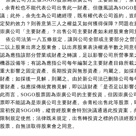
，余青松也不能代表公司出售此一財產。但微風認為
SOGO
議；此外，
余
先生為公司總經理，既有權代表公司簽約，豈
定契約效力？則善意第三人之權益又如何獲得保障？問題在
崇廣公司「主要財產」？出售公司主要財產如未經股東會同
依公司法第一八五條規定，讓與公司全部或主要部分之營
二以上股東出席之股東會，以出席股東表決權過半數之同意
認為應指該部分營業或財產之轉讓，足以影響公司所營事業
機器設備等；有認為應指公司每年編製之主要財產目錄所載
重大影響之固定資產、長期投資與無形資產」均屬之。如採
財產；如採後一見解，則屬之。由於新公司法已刪除公司每
要財產，似應採傳統實務見解，即以該財產「是否足以影響
此而言，
SOGO
股票固為崇廣公司的主要投資，但因崇廣公
票即不能認為是崇廣公司主要財產。余青松出售此等股票，
當初投資
SOGO
時，縱曾經股東會特別決議通過此投資案，
限制規定使然；法律既未規定，出售轉投資之標的仍須經股
股票，自無須取得股東會之同意。