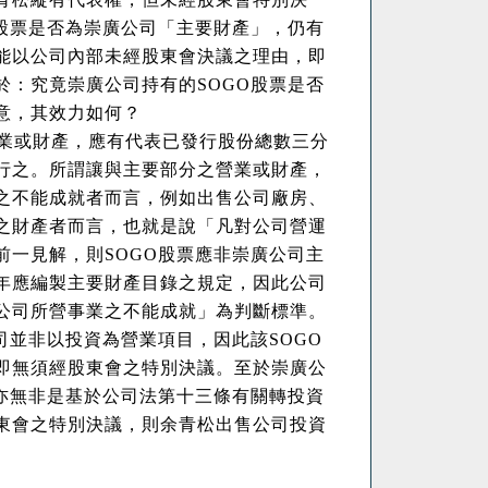
股票是否為崇廣公司「主要財產」，仍有
能以公司內部未經股東會決議之理由，即
於：究竟崇廣公司持有的
SOGO
股票是否
意，其效力如何？
業或財產，應有代表已發行股份總數三分
行之。所謂讓與主要部分之營業或財產，
之不能成就者而言，例如出售公司廠房、
之財產者而言，也就是說「凡對公司營運
前一見解，則
SOGO
股票應非崇廣公司主
年應編製主要財產目錄之規定，因此公司
公司所營事業之不能成就」為判斷標準。
司並非以投資為營業項目，因此該
SOGO
即無須經股東會之特別決議。至於崇廣公
亦無非是基於公司法第十三條有關轉投資
東會之特別決議，則余青松出售公司投資