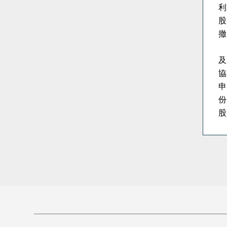
利
股
撤
及
協
申
份
股