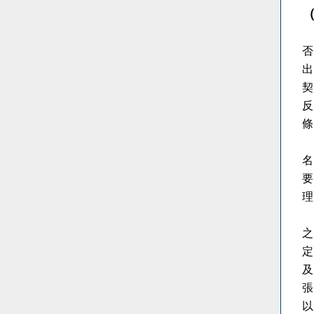
否
出
契
反
條
名
要
理
之
定
及
張
以