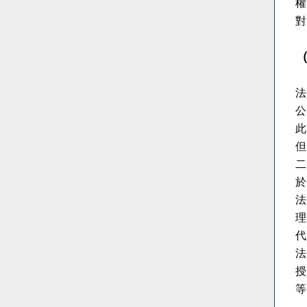
權
對
法
公
此
但
二
於
法
理
代
法
授
等