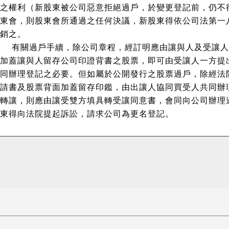
之權利（新股東被公司惡意拒絕過戶，於變更登記前，仍不
東會，則股東會所通過之任何決議，新股東得依公司法第一
銷之。
有關過戶手續，除公司章程，經訂明應由讓與人及受讓人
加蓋讓與人留存公司印證背書之股票，即可由受讓人一方提
同辦理登記之必要。但如屬於公開發行之股票過戶，除經法
請書及股票背面加蓋留存印鑑，由出讓人協同買受人共同辦
轉讓，則應由讓受雙方填具轉受讓同意書，會同向公司辦理
東得向法院提起訴訟，請求公司為更名登記。