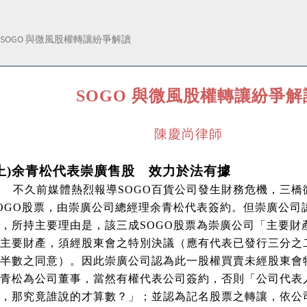
SOGO 與微風股權轉讓紛爭解讀
SOGO
與微風股權轉讓紛爭解
陳慶尚律師
上
)
余青松代表崇廣售股 效力於法有據
不久前媒體熱烈報導
SOGO
百貨公司發生財務危機，三橋
OGO
股票，由崇廣公司總經理余青松代表簽約。但崇廣公司
，所持主要理由是，該三成
SOGO
股票為崇廣公司「主要財
主要財產，須經股東會之特別決議（應有代表已發行三分之
半數之同意）。因此崇廣公司認為此一股權買賣未經股東會
青松為公司董事，當然有權代表公司簽約，否則「公司代表
，那究竟誰說的才算數？」；並認為記名股票之轉讓，依公