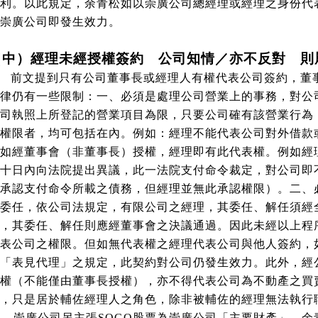
利。以此規定，余青松如以崇廣公司總經理或經理之身份代
崇廣公司即發生效力。
（中）經理未經授權簽約 公司知情／亦不反對 則
前文提到只有公司董事長或經理人有權代表公司簽約，董
律仍有一些限制：一、必須是處理公司營業上的事務，對公
司執照上所登記的營業項目為限，只要公司確有該營業行為
權限者，均可包括在內。例如：經理不能代表公司對外借款
如經董事會（非董事長）授權，經理即有此代表權。例如經
十日內向法院提出異議，此一法院支付命令裁定，對公司即
承認支付命令所載之債務，但經理並無此承認權限）。二、
委任，依公司法規定，有限公司之經理，其委任、解任須經
，其委任、解任則應經董事會之決議通過。因此未經以上程
表公司之權限。但如無代表權之經理代表公司與他人簽約，
「表見代理」之規定，此契約對公司仍發生效力。此外，經
權（不能僅由董事長授權），亦不得代表公司為不動產之買
，只是居於輔佐經理人之角色，除非被輔佐的經理無法執行
崇廣公司另主張
SOGO
股票為崇廣公司「主要財產」，余