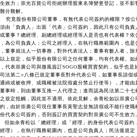
生效力；崇光百貨公司拒絕辦理股東名簿變更登記，並不影
難分難解。
究竟股份有限公司董事，有無代表公司簽約的權限？按公
須由「負責人」出面「代表」公司簽約，因此只有公司負責
或董事？總經理、副總經理或經理等人是否也有代表權？依
，為公司負責人；公司之經理人，在執行職務範圍內，也是
，董事就法人一切事務，對外代表法人；董事有數人者，除
以上規定，似乎股份有限公司之任何董事，均有代表權。如
，代表崇廣公司與微風簽訂
SOGO
股權買賣契約，似乎也是
司法第二○八條已規定董事長對外代表公司，如董事長請假
通緝或被收押、或職權被法院假處分禁止行使等），才能由
董事時，則由董事互推一人代理之；進而認為民法第二十七
之規定抵觸，因此並不適用。依此見解，余青松如以崇廣公
約，由於崇廣公司現任董事長黃聖志並無請假或不能行使職
份代表公司簽約，否則簽訂的買賣契約對崇廣公司不生效力
但如余青松以「總經理」或「經理」的身份代表公司簽約
經理），在執行職務範圍內，也是公司負責人；民法復規定