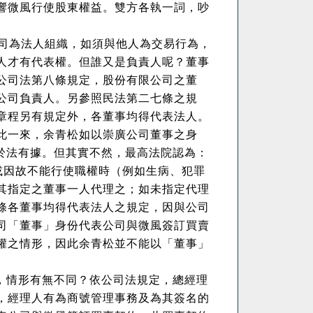
響微風行使股東權益。雙方各執一詞，吵
司為法人組織，如須與他人為交易行為，
人才有代表權。但誰又是負責人呢？董事
公司法第八條規定，股份有限公司之董
公司負責人。另參照民法第二七條之規
章程另有規定外，各董事均得代表法人。
此一來，余青松如以崇廣公司董事之身
於法有據。但其實不然，最高法院認為：
或因故不能行使職權時（例如生病、犯罪
其指定之董事一人代理之；如未指定代理
條各董事均得代表法人之規定，因與公司
司「董事」身份代表公司與微風簽訂買賣
權之情形，因此余青松並不能以「董事」
。
，情形有無不同？依公司法規定，總經理
，經理人有為商號管理事務及為其簽名的