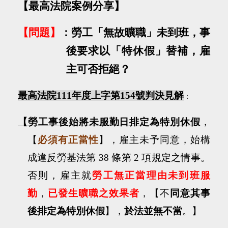
【
最高法院案例分享
】
【
問題
】
：勞工「無故曠職」未到班，事
後要求以「特休假」替補，雇
主可否拒絕？
最高法院
111
年度上字第
154
號判決見解
：
【勞工事後始將未服勤日排定為特別休假
，
【
必須有正當性
】，雇主未予同意，始構
成違反勞基法第
38
條第
2
項規定之情事。
否則，雇主就
勞工無正當理由未到班服
勤
，
已發生曠職之效果者
，【不
同意其事
後排定為特別休假
】，
於法並無不當
。】