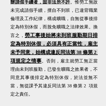
辦請假手續者，固非法所不許
。惟勞工無故
未完成請假手續，擅自不到班，已違背職業
倫理及工作紀律，構成曠職，自無從事後排
定為特別休假，而脫免曠職之法律效果。換
勞工事後始將未到班服勤期日排
言之，
定為特別休假，必須具有正當性，雇主
未予同意，始構成違反同法第
38
條第
2
項規定之情事
。否則，雇主就勞工無正當
理由未到班服勤，已發生曠職之效果者，不
同意其事後排定為特別休假，於法並無不
當，無從課予其違反同法第
38
條第
2
項規
定之責任。