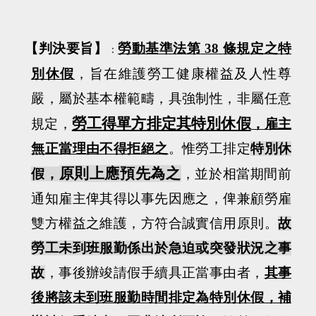
【
判決要旨
】
勞動基準法第
38
條規定之特
：
別休假
，旨在維護勞工健康權益及人性尊
嚴，屬於基本權範疇，具強制性，非屬任意
勞工得單方排定其特別休假
規定，
，雇主
無正當理由不得拒絕之
。惟勞工排定
特別休
原則上應預先為之
假，
，並於相當期間前
通知雇主俾其得以事先因應之，俾兼顧勞雇
雙方權益之維護，方符合誠實信用原則。
故
勞工未到班服勤係出於急迫或突發狀況之事
故
，事後辦竣請假手續具正當事由者，
其事
後將該未到班服勤時間排定為特別休假，補