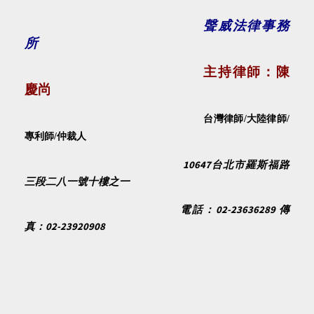
聲威法律事務
所
主持律師：陳
慶尚
台灣律師
/
大陸律師
/
專利師
/
仲裁人
10647
台北市羅斯福路
三段二八一號十樓之一
02-23636289
電話：
傳
02-23920908
真：