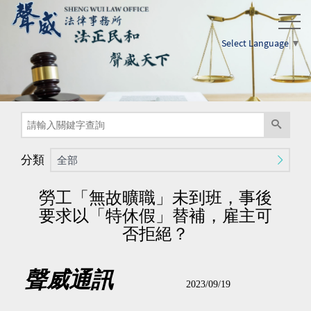
Select Language
▼
分類
全部
勞工「無故曠職」未到班，事後
要求以「特休假」替補，雇主可
否拒絕？
聲威通訊
2023/09/19