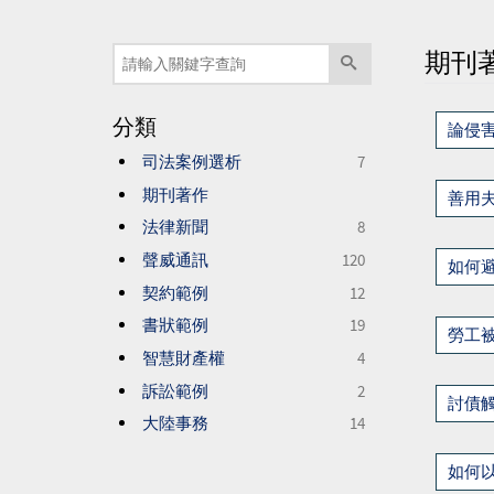
期刊
分類
論侵
司法案例選析
7
期刊著作
善用
法律新聞
8
聲威通訊
120
如何
契約範例
12
書狀範例
19
勞工
智慧財產權
4
訴訟範例
2
討債
大陸事務
14
如何