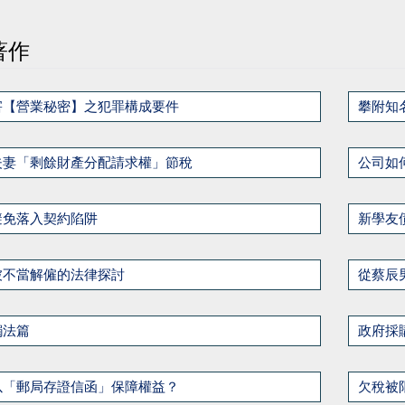
著作
害【營業秘密】之犯罪構成要件
攀附知
夫妻「剩餘財產分配請求權」節稅
公司如
避免落入契約陷阱
新學友
被不當解僱的法律探討
從蔡辰
觸法篇
政府採
以「郵局存證信函」保障權益？
欠稅被