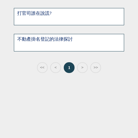
打官司誰在說謊?
不動產掛名登記的法律探討
<<
<
1
>
>>