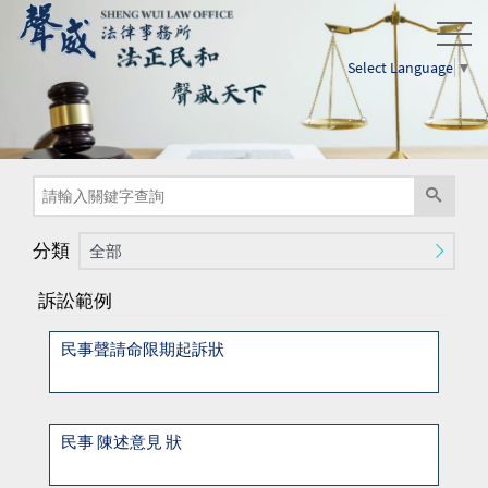
Select Language
▼
分類
全部
訴訟範例
民事聲請命限期起訴狀
民事 陳述意見 狀