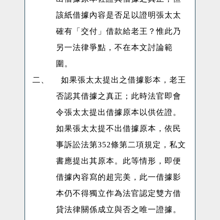
該紙借據內容是否足以證
明張
太太
確有「交付」借款給老王？惟此乃
另一法律爭點，不在本文討論範
圍。
二、
如果
張
太太提出之借據影本，老王
否認其借據之真正；此時法官即會
令
張
太太提出借據原本以供佐證。
如果
張
太太提不出借據原本，依民
事訴訟法第
352
條第二項規定，
私文
書應提出其原本。此等情形，即便
借據內容寫的超完美，此一借據影
本仍不得獨立作為法官認定雙方
借
貸法律關係成立與否之唯一證據。