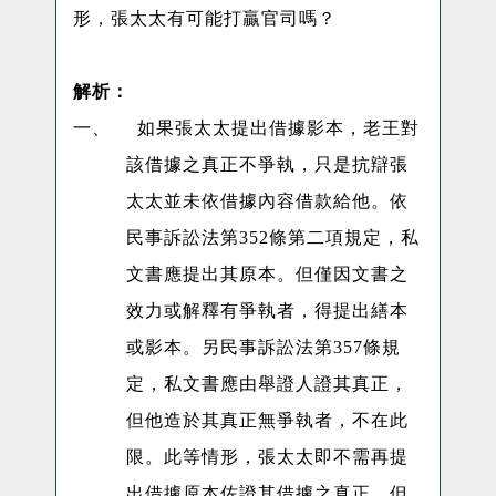
形，
張
太太有可能打贏官司嗎？
解析：
一、
如果
張
太太提出借據影本，老王對
該借據之真正不爭執，只是抗辯
張
太太並未依借據內容借款給他。依
民事訴訟法第
352
條第二項規定，
私
文書應提出其原本。但僅因文書之
效力或解釋有爭執者，得提出繕本
或影本。另
民事訴訟法第
357
條規
定，
私文書應由舉證人證其真正，
但他造於其真正無爭執者，不在此
限。
此等情形，
張
太太即不需再提
出借據原本佐證其借據之真正，但