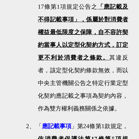
17
條第
1
項規定公告之
「應記載及
不得記載事項」，係屬於對消費者
權益最低限度之保障，自不容許契
約當事人以定型化契約方式，訂定
更不利於消費者之條款。
其違反
者，該定型化契約條款無效，而以
中央主管機關公告之特定行業定型
化契約應記載之事項為契約內容，
作為雙方權利義務關係之依據。
2
、
「
應記載事項
」第
24
條第
1
款規定，
依消費者保護法第
17
條第
5
項規