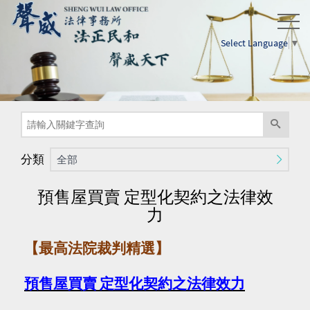
Select Language
▼
分類
全部
預售屋買賣 定型化契約之法律效
力
【
最高法院裁判精選
】
預售屋買賣
定型化契約之法律效力