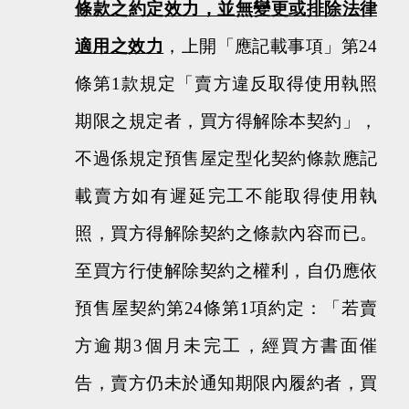
條款之約定效力，並無變更或排除法律
適用之效力
，上開「應記載事項」第
24
條第
1
款規定「賣方違反取得使用執照
期限之規定者，買方得解除本契約」，
不過係規定預售屋定型化契約條款應記
載賣方如有遲延完工不能取得使用執
照，買方得解除契約之條款內容而已。
至買方行使解除契約之權利，自仍應依
預售屋契約第
24
條第
1
項約定：「若賣
方逾期
3
個月未完工，經買方書面催
告，賣方仍未於通知期限內履約者，買