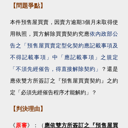
【
問題
爭點】
本件預售屋買賣，因賣方逾期
3
個月未取得使
用執照，買方解除買賣契約究應
依內政部公
告之「預售屋買賣定型化契約應記載事項及
不得記載事項」中「應記載事項」之規定
「不須先經催告，得直接解除契約」
？還是
應依雙方所簽訂之『預售屋買賣契約』之約
定「必須先經催告程序才能解約」？
【判決理由】
《
原審
》：（
應依雙方所簽訂之『預售屋買