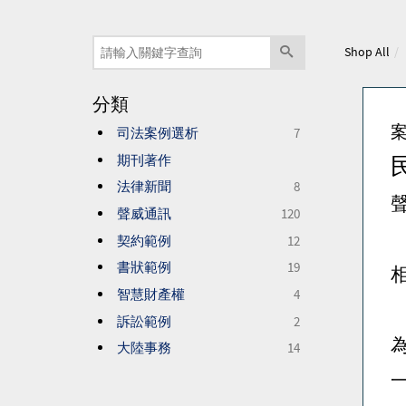
Shop All
分類
司法案例選析
7
期刊著作
法律新聞
8
聲
聲威通訊
120
契約範例
12
書狀範例
19
相
智慧財產權
4
訴訟範例
2
大陸事務
14