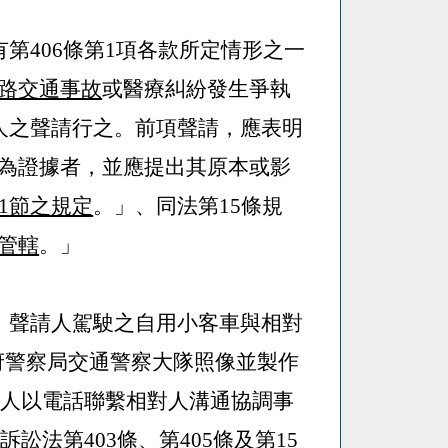
有第
406
條第
1
項各款所定情形之一
路交通事故
或醫療糾紛發生爭執
人之聲請行之。前項聲請，應表明
為證據者，並應提出其原本或影
1
節之規定
。」、同法第
15
條規
管轄
。」
路口，聲請人駕駛之自用小客車與相對
府警察局交通警察大隊照像並製作
請人以電話聯繫相對人溝通協調事
事訴訟法第
403
條、第
405
條及第
15