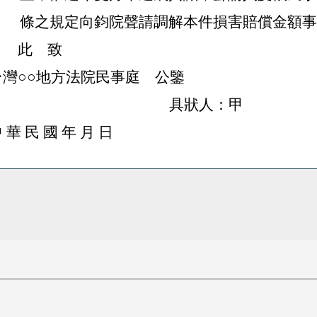
條之規定向鈞院聲請調解本件損害賠償金額
此 致
台灣○○地方法院民事庭 公鑒
具狀人：甲
中
華
民
國
年
月
日