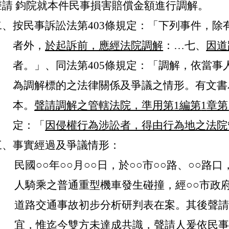
聲請 鈞院就本件民事損害賠償金額進行調解。
二、按民事訴訟法第
403
條規定：「下列事件，除
者外，
於起訴前，應經法院調解
：…七、
因道
者。」、同法第
405
條規定：「調解，依當事
為調解標的之法律關係及爭議之情形。有文書
本。
聲請調解之管轄法院，準用第
1
編第
1
章第
定：「
因侵權行為涉訟者，得由行為地之法院
三、事實經過及爭議情形：
民國○○年○○月○○日，於○○市○○路、○○
人騎乘之普通重型機車發生碰撞，經○○市政
道路交通事故初步分析研判表在案。其後聲
宜，惟迄今雙方未達成共識，聲請人爰依民