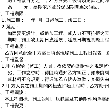
總工程款百分之 ，乙方於完工後請領尾款之同
為
元，票期依序並於保固期間逐次領回。
六、工程期限：
１
.
施工期：
年
月
日起施工，竣工日：
２
.
延期：
如因變更設計、或追加工程、或人力不可抗拒之
期時，施工竣工期日應延展，延展日期視實際工
七、工程進度：
乙方同意配合甲方逐日填寫現場施工工程日報表，
八、工程監督：
１
.
甲
方檢驗（監工）人員，得依契約及附件之規定監
劣、工作怠忽時，得隨時通知乙方糾正，如未能
或材料不合規定，得通知乙方拆去重做，其損失
２
.
甲
方人員在施工期間內檢查抽驗工程時，乙方應予
九、工程圖說：
本工程圖樣、施工說明、規範書及其他附件均為契
十、工程變更：