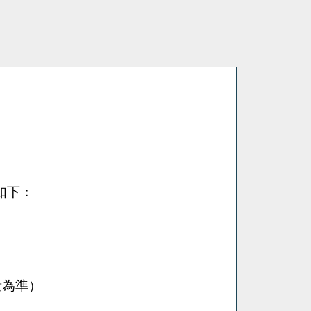
）
如下：
量為準）