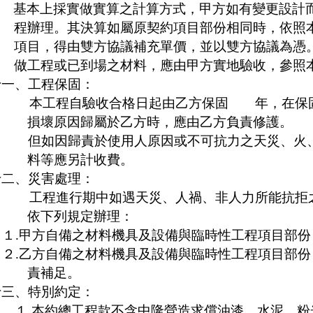
基本上採實做實算之計算方式，甲方如有變更設計
程辦理。其決算如屬原契約項目部份相同時，依照
項目，得由雙方協議補充單價，並以雙方協議為憑
做工程或已到場之材料，應由甲方實地驗收，參照
十一、工程保固：
本工程自驗收合格日起由乙方保固 年，在保
損壞原因歸屬於乙方時，應由乙方負責修護。
但如因歸責於使用人原因或不可抗力之天災、火、
料等應另計收費。
十二、災害處理：
工程進行期中如遇天災、人禍、非人力所能抗拒
依下列規定辦理：
１
.
甲方自備之材料機具及設備與臨時性工程項目部份
２
.
乙方自備之材料機具及設備與臨時性工程項目部份
責補足。
十三、特別約定：
１
.
本約總工程款不含中隆營造求償油漆、水泥、粉