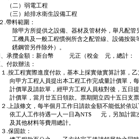
（二）弱電工程
（三）給排水衛生設備工程
２
.
帶料範圍：
除甲方所提供之設備、器材及管材外，舉凡配管另
工機具及一般工程慣例所含之配管線、設備按裝
銹鋼管另件除外）。
四、承攬金額：新台幣
元正（稅金
元，總計：
五、付款辦法：
１
.
按工程實際進度付款，基本上採實做實算計算，乙
向甲方工程人員提出本工程工作完成量計價單，
計價單及請款單，經甲方工程人員核對後，五日
計價單，當月廿五日領款。票期開立四十五日支
２
.
上該條文，每半個月工作日請款金額不能低於依以
依工人工作待遇一人一日為
NT$
元，另加計當
及其他材料等費用總計。
３
.
保固款：