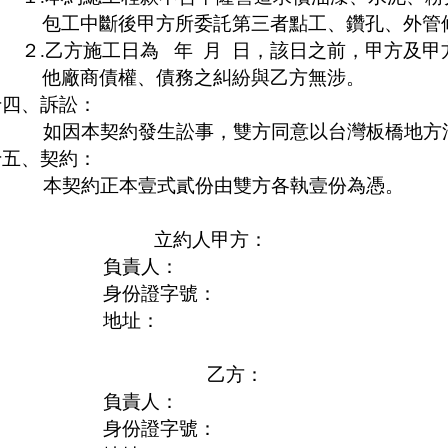
包工中斷後甲方所委託第三者點工、鑽孔、外管
２
.
乙方施工日為
年
月
日，該日之前，甲方及甲
他廠商債權、債務之糾紛與乙方無涉。
十四、訴訟：
如因本契約發生訟事，雙方同意以台灣板橋地方
十五、契約：
本契約正本壹式貳份由雙方各執壹份為憑。
立約人甲方：
負責人：
身份證字號：
地址：
乙方：
負責人：
身份證字號：