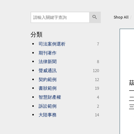
Shop All
分類
司法案例選析
7
期刊著作
法律新聞
8
_
聲威通訊
120
契約範例
12
書狀範例
19
智慧財產權
4
訴訟範例
2
大陸事務
14