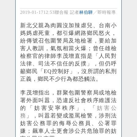
林伯驊
2019-01-1712:53
聯合報 記者
╱即時報導
新北父親為肉圓沒加辣虐兒、台南小
媽媽虐死童，都引爆網路
鄉
民怒火，
紛傳號召包圍警局及地檢署，要給加
害人教訓，氣氛相當火爆；曾任雄檢
檢察官的律師李茂增直指是「人民對
法律、司法不信任的反撲」，但仍呼
籲
鄉
民「
EQ
控制好」，沒所謂的私刑
正義，
鄉
民不少行為都恐觸法。
李茂增指出，群聚包圍警察局或地檢
署外面叫囂，恐違反社會秩序維護法
的「妨害安寧秩序」、「
妨害公
務
」，叫囂若變成濫罵檢警，涉刑法
妨害公務罪的侮辱公務員、公署罪
嫌；飆車人士更會涉公共危險罪的妨