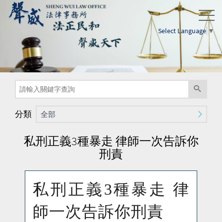
Select Language
▼
分類
全部
私刑正義3種暴走 律師一次告訴你
刑責
私刑正義
3
種暴走 律
師一次告訴你刑責