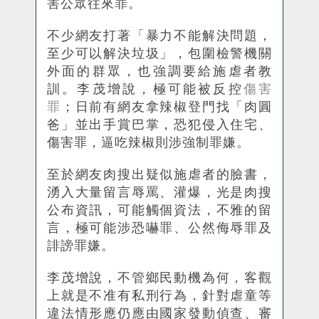
害公眾往來罪。
不少網友打著「暴力不能解決問題，
至少可以解決垃圾」，包圍檢警機關
外面的群眾，也強調要給施虐者教
訓。李茂增說，極可能被反控
傷害
罪
；日前有網友拿辣椒登門找「肉圓
爸」並出手賞巴掌，恐犯侵入住宅、
傷害罪，逼吃辣椒則涉強制罪嫌。
至於網友肉搜出疑似施虐者的臉書，
湧入大量留言辱罵、灌爆，光是肉搜
公布資訊，可能觸個資法，不雅的留
言，極可能涉恐嚇罪、公然侮辱罪及
誹謗罪嫌。
李茂增說，不管
鄉
民動機為何，客觀
上就是不准有私刑行為，針對虐童等
違法情形應仍應由國家發動偵
查
、審