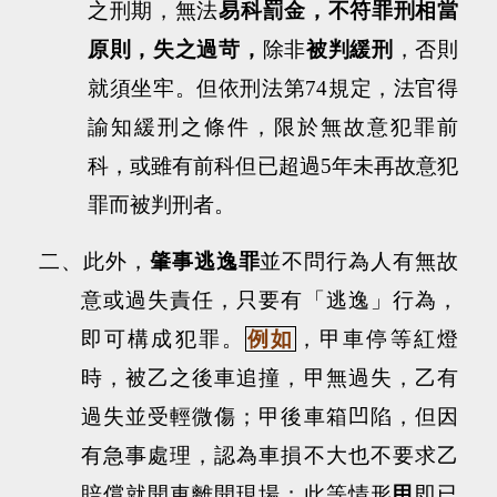
之刑期，無法
易科罰金，不符罪刑相當
原則，失之過苛，
除非
被判緩刑
，否則
就須坐牢。但依刑法第
74
規定，法官得
諭知緩刑之條件，限於無故意犯罪前
科，或雖有前科但已超過
5
年未再故意犯
罪而被判刑者。
二、此外，
肇事逃逸罪
並不問行為人有無故
意或過失責任，只要有「逃逸」行為，
即可構成犯罪。
例如
，甲車停等紅燈
時，被乙之後車追撞，甲無過失，乙有
過失並受輕微傷；甲後車箱凹陷，但因
有急事處理，認為車損不大也不要求乙
賠償就開車離開現場；此等情形
甲
即已