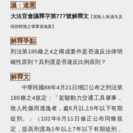
議：違憲
大法官會議釋字第
777
號解釋文
【駕駛人無過失及
情節輕微之肇事逃逸案】
解釋爭點
刑法第
185
條之
4
之構成要件是否違反法律明
確性原則？其刑度是否違反比例原則？
解釋文
中華民國
88
年
4
月
21
日
增訂公布之刑法第
185
條之
4
規定：「駕駛動力交通工具肇事，
致人死傷而逃逸者，處
6
月以上
5
年以下有期
徒刑。」（
102
年
6
月
11
日修正公布同條規
定，提高刑度為
1
年以上
7
年以下有期徒刑，