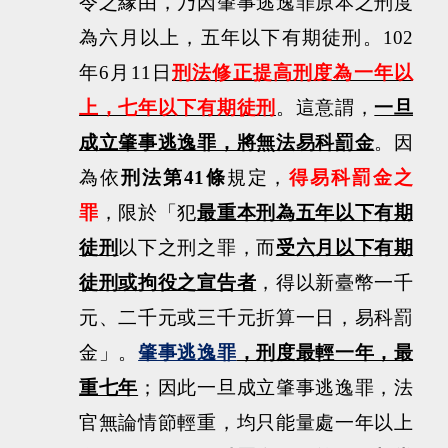
令之緣由，乃因肇事逃逸罪原本之刑度
為六月以上，五年以下有期徒刑。
102
年
6
月
11
日
刑法修正提高刑度為一年以
上，七年以下有期徒刑
。這意謂，
一旦
成立肇事逃逸罪，將無法易科罰金
。因
為依
刑法第
41
條
規定，
得易科罰金之
罪
，限於「犯
最重本刑為五年以下有期
徒刑
以下之刑之罪，而
受六月以下有期
徒刑或拘役之宣告者
，得以新臺幣一千
元、二千元或三千元折算一日，易科罰
金」。
肇事逃逸罪
，刑度最輕一年，最
重七年
；因此一旦成立肇事逃逸罪，法
官無論情節輕重，均只能量處一年以上