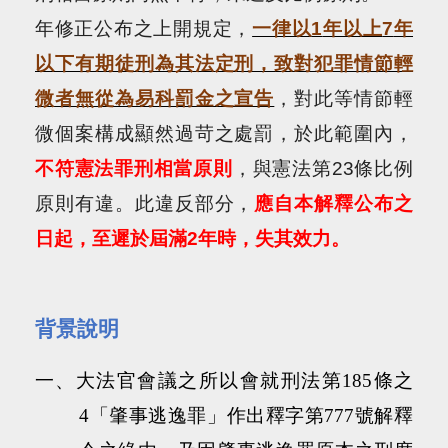
年修正公布之上開規定，
一律以
1
年以上
7
年
以下有期徒刑為其法定刑，致對犯罪情節輕
微者無從為易科罰金之宣告
，對此等情節輕
微個案構成顯然過苛之處罰，於此範圍內，
不符憲法罪刑相當原則
，與憲法第
23
條比例
原則有違。此違反部分，
應自本解釋公布之
日起，至遲於屆滿
2
年時，失其效力。
背景說明
一、大法官會議之所以會就刑法第
185
條之
4
「肇事逃逸罪」作出釋字第
777
號解釋