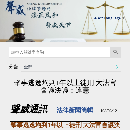
Select Language
▼
分類
全部
肇事逃逸均判1年以上徒刑 大法官
會議決議：違憲
聲威通訊
法律新聞簡輯
108/06/12
肇事逃逸均判
1
年以上徒刑 大法官會議決