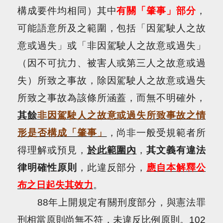
構成要件均相同）其中
有關「肇事」部分
，
可能語意所及之範圍，包括「因駕駛人之故
意或過失」或「非因駕駛人之故意或過失」
（因不可抗力、被害人或第三人之故意或過
失）所致之事故，除因駕駛人之故意或過失
所致之事故為該條所涵蓋，而無不明確外，
其餘
非因駕駛人之故意或過失所致事故之情
形是否構成「肇事」
，尚非一般受規範者所
得理解或預見，
於此範圍內
，
其文義有違法
律明確性原則
，此違反部分，
應自本解釋公
布之日起失其效力
。
88
年上開規定有關刑度部分，與憲法罪
刑相當原則尚無不符，未違反比例原則。
102