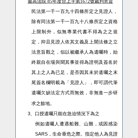
最高法院
85
年度台上字第
1672
號裁判意旨
民法第一千一百九十四條所定之見證人，
除有同法第一千一百九十八條所定之資格
上限制外，似無專業代書不得為之之規
定，抑且見證人依其文義及上開法條之立
法意旨觀之，似以被繼承人為遺囑時，始
終親自在場與聞其事並得為證明及簽名於
其上之人為已足，是否因其未於遺囑之末
尾簽名欄明載為「見證人」，即可謂代筆
遺囑欠缺法定方式而無效，非無進一步研
求之餘地。
3、
口授遺囑只能在急迫情況下為之
例如遺囑人遭遇船難、山難，或因感染
SARS
，生命垂危之際。指定他人為見證