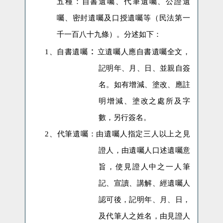
五種：自書遺囑、代筆遺囑、公證遺
囑、密封遺囑及口授遺囑等（民法第一
千一百八十九條）。分述如下：
：
1、
自書遺囑
立遺囑人應自書遺囑全文，
記明年、月、日、並親自簽
名。如有增減、塗改、應註
明增減、塗改之處所及字
數，另行簽名。
2、
代筆遺囑：
由遺囑人指定三人以上之見
證人，由遺囑人口述遺囑意
旨，使見證人中之一人筆
記、宣讀、講解、經遺囑人
認可後，記明年、月、日，
及代筆人之姓名，由見證人