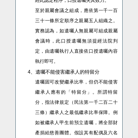
經此認定程序，口授遺囑失其效力。
至於親屬會議之組成，應依第一千一百
三十一條所定順序之親屬五人組織之。
實務認為，如遺囑人無親屬可組成親屬
會議時，此口授遺囑無須提經法院判
定，由遺囑執行人直接依口授遺囑內容
執行即可。
4、
遺囑不能侵害繼承人的特留分
遺囑固可改變繼承比率，但仍不能侵害
繼承人應有的「特留分」。所謂特留
分，指法律規定（民法第一千二百二十
三條）繼承人之最低繼承比率保障。例
如被繼承人甲生前預立遺囑，將全部財
產捐給慈善團體。假設其有配偶及六名