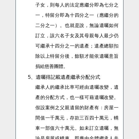
子女，則
每人的法定應
繼分即為七分之
一
，
特留分即為十四分之一（應繼分的
二分之一）。也就是說，無論遺囑如何
訂立，
該六名子女及其母親每人最少仍
可繼承
十四分之一的遺產；遺產總額扣
除以上特留分後，餘額才能依遺囑意旨
捐給慈善團體。
5、
遺囑得記載遺產繼承分配分式
繼承人的繼承比率可經由遺囑改變，遺
產的分配方式，也一樣可藉遺囑改變。
假設案例之父親遺留的財產有：房屋一
間
值
一千萬元
，
存款三百四十萬元，轎
車一部
值
六十萬元。如未訂立遺囑，無
論是房屋或轎車，即應由全體繼承人共