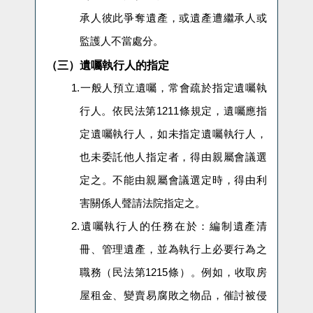
承人彼此爭奪遺產，或遺產遭繼承人或
監護人不當處分。
（三）遺囑執行人的指定
1.
一般人預立
遺囑，常會疏於指定遺囑執
行人。依民法第
1211
條規定，遺囑應指
定遺囑執行人，如未指定遺囑執行人，
也未委託他人指定者，得由親屬會議選
定之。不能由親屬會議選定時，得由利
害關係人聲請法院指定之。
2.
遺囑執行人的任務在於：編制遺產清
冊、管理遺產，並為執行上必要行為之
職務（民法第
1215
條）。例如，收取房
屋租金、變賣易腐敗之物品，催討被侵