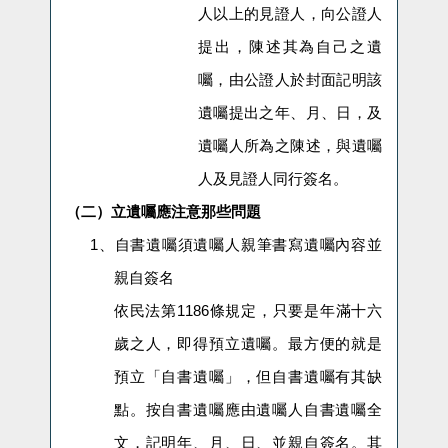
人以上的見證人，向公證人
提出，陳述其為自己之遺
囑，由公證人於封面記明該
遺囑提出之年、月、日，及
遺囑人所為之陳述，與遺囑
人及見證人同行簽名。
（二）立遺囑應注意那些問題
1、
自書遺囑須遺囑人親筆書寫遺囑內容並
親自簽名
依民法第
1186
條規定，只要是年滿十六
歲之人，即得預立遺囑。最方便的就是
預立「自書遺囑」，但自書遺囑有其缺
點。按自書遺囑應由遺囑人自書遺囑全
文，記明年、月、日、並親自簽名。其