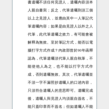
書遺囑不須任何見證人，遺囑內容須本
人親自書寫；反之，代筆遺囑則須三個
以上之見證人，並應由其中一人筆記代
筆遺囑內容；如果是由見證人以外之人
代筆，此代筆遺囑之效力，有可能會被
解釋為無效。至於筆記方式，能否
以電
腦打字方式作成？內政部曾於
90
年函釋
認為，
代筆遺囑須代筆人親自
執筆，不
能使他人為之，也不能以打字方式作
成，否則
遺囑無效。其次，代筆遺囑並
不須一字不漏照抄遺囑人的口述內容，
只須符合遺囑人的意思即可。遺囑完成
後，遺囑人與見證人均須親自簽名，不
能只蓋印章而不簽名；但如遺囑人不能