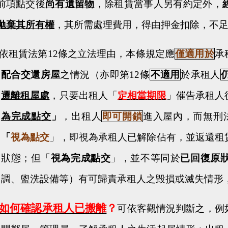
前項點交後
尚有遺留物
，除租賃當事人另有約定外，
拋棄其所有權
，其所需處理費用，得由押金扣除，不
依租賃法第
12
條之立法理由，本條規定應
僅適用於
承
配合交還房屋
之情況（亦即第
12
條
不適用
於承租人
遷離租屋處
，只要出租人「
定相當期限
」催告承租人
為完成點交
」
，出租人
即可開鎖
進入屋內，而無刑
「
視為點交
」，即視為承租人已解除佔有，並返還租
狀態；但「
視為完成點交
」，並不等同於
已回復原
調、盥洗設備等）有可歸責承租人之毀損或滅失情形
如何確認承租人已搬離
？
可
依客觀情況判斷之，例