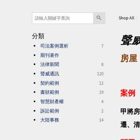
Shop All
分類
聲
司法案例選析
7
期刊著作
房屋
法律新聞
8
聲威通訊
120
契約範例
12
案例
書狀範例
19
智慧財產權
4
訴訟範例
2
甲將房
大陸事務
14
遷、清