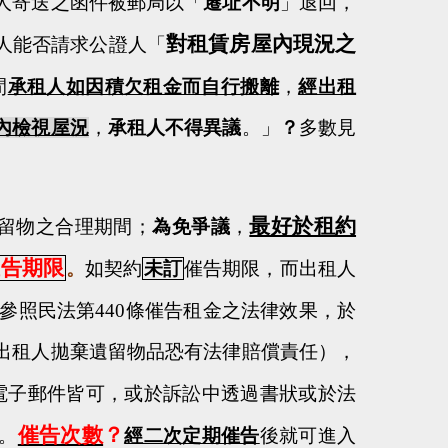
人寄送之函件被郵局以「
遷址不明
」退回，
對租賃房屋內現況之
人能否請求公證人「
間
承租人如因積欠租金而自行搬離
，
經出租
內檢視屋況
，
承租人不得異議
。
」
？
多數見
最好於租約
留物之合理期間；
為免爭議
，
催告期限
。
如契約
未訂
催告期限，而出租人
參照民法第
440
條催告租金之法律效果，於
出租人拋棄遺留物品恐有法律賠償責任），
電子郵件皆可，或於訴訟中透過書狀或於法
催告次數
？
。
經二次定期催告
後
就可進入