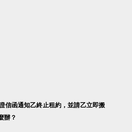
證信函通知乙終止租約，並請乙立即搬
麼辦？