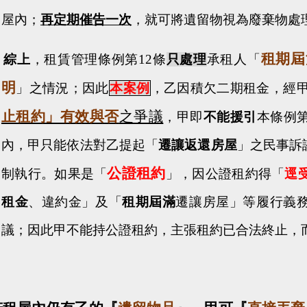
屋內；
再定期催告一次
，就可將遺留物視為廢棄物處
租期屆
）
綜上
，租賃管理條例
第
12
條
只處理
承租人「
明
」之情況；因此
本案例
，乙因積欠二期租金，經
止租約」有效與否
之爭議
，甲即
不能援引
本條例
內，甲只能依法對乙提起「
遷讓返還房屋
」之民事訴
公證租約
制執行。如果是「
」，因公證租約得「
逕
租金
、違約金」及「
租期屆滿
遷讓房屋」等履行義
議；因此甲不能持公證租約，主張租約已合法終止，