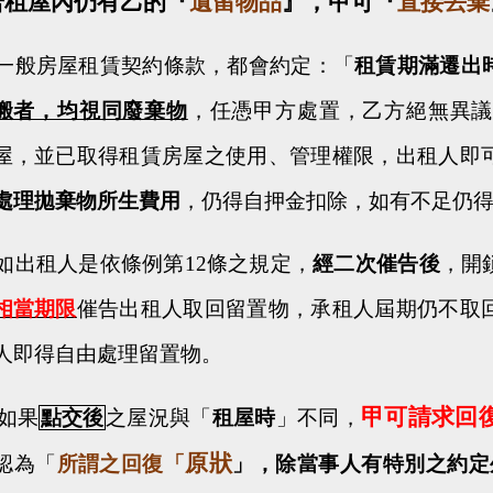
若租屋內仍有乙的『
遺留物品
』，甲可『
直接丟棄
一般房屋租賃契約條款，都會約定：「
租賃期滿遷出
搬者，均視同廢棄物
，任憑甲方處置，乙方絕無異
屋，並已取得租賃房屋之使用、管理權限
，出租人即
處理拋棄物所生費用
，仍得自押金扣除，如有不足仍
如出租人是依條例第
12
條之規定，
經二次催告後
，開
相當期限
催告出租人取回留置物，承租人屆期仍不取
人即得自由處理留置物。
甲可請求回
如果
點交後
之屋況與「
租屋時
」不同，
原狀
認為
「
所謂之回復「
」，除當事人有特別之約定