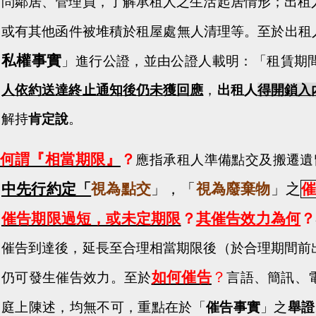
問鄰居、管理員，了解承租人之生活起居情形；出租
或有其他函件被堆積於租屋處無人清理等。至於出租
私權事實
」進行公證，並由公證人載明：「
租賃期
人依約送達終止通知後仍未獲回應
，
出租人
得開鎖入
解持
肯定說
。
何謂『相當期限』
？
應指承租人準備點交及搬遷遺
中先行約定「
視為點交
」，「
視為廢棄物
」之
催告期限過短，或未定期限
？
其催告效力為何
？
催告到達後，延長至合理相當期限後（於合理期間前
如何催告
？
仍可發生催告效力。至於
言語、簡訊、
庭上陳述，均無不可，重點在於「
催告事實
」之
舉證