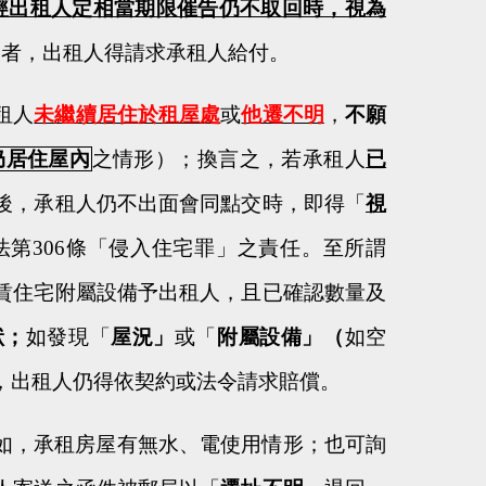
經出租人定相當期限催告仍不取回時，視為
足者，出租人得請求承租人給付。
租人
未繼續居住於租屋處
或
他遷不明
，
不願
仍居住屋內
之情形）；換言之，若承租人
已
後，承租人仍不出面會同點交時，即得「
視
法第
306
條「侵入住宅罪」之責任。至所謂
賃住宅附屬設備予出租人，且已確認數量及
狀；
如發現「
屋況」
或「
附屬設備」（
如空
，出租人仍得依契約或法令請求賠償。
如，承租房屋有無水、電使用情形；也可詢