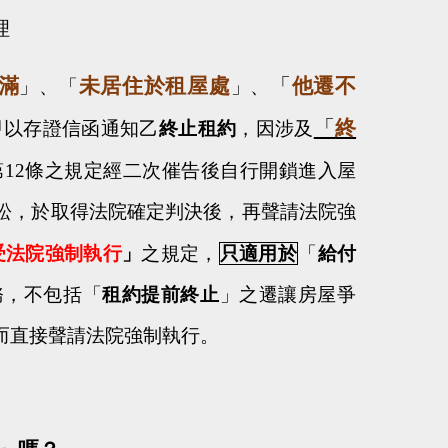
理
滿
未居住於租屋處
「
他遷不
」、「
」、
「
終
甲以存證信函通知乙
終止租約
，因涉及
第
12
條之規定經二次催告後自行開鎖進入屋
訟，於取得法院確定判決後，再聲請法院強
受法院強制執行
」
之規定，
只適用於
「
給付
務，不包括「
租約提前終止
」之遷讓房屋爭
而直接聲請法院強制執行。