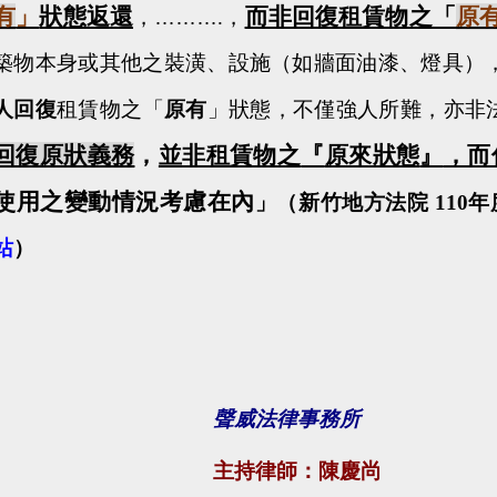
有
」
狀態返還
而非回復租賃物之「
原
……….
，
，
築物本身或其他之裝潢、設施（如牆面油漆、燈具）
人回復
租賃物之「
原有
」狀態，不僅強人所難，亦非
回復原狀義務
，
並非租賃物之
『
原來狀態
』
，而
使用之變動情況考慮在內
」（新竹地方法院
110
年
站
）
聲威法律事務所
主持律師：陳慶尚