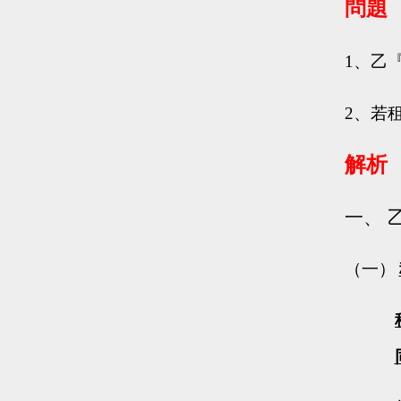
問題
1、
乙
2、
若
解析
一、
（一）