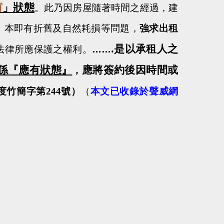
有
」狀態
。
此乃因房屋隨著時間之經過，建
，本即有折舊及自然耗損等問題，
強求出租
是以承租人之
…….
法律所應保護之權利。
係
『
應有狀態
』
應將簽約後因時間或
，
度竹簡字第
244
號）
（
本文已收錄於聲威網