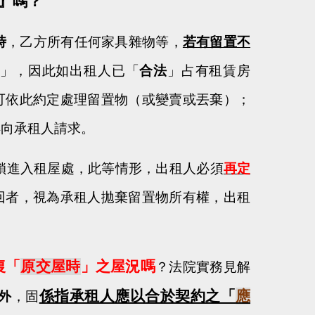
』嗎？
時
，乙方所有任何家具雜物等，
若有留置不
議
」，因此如出租人已「
合法
」占有租賃房
可依此約定處理留置物（或變賣或丟棄）；
得向承租人請求。
鎖進入租屋處，此等情形，出租人必須
再定
回者，視為承租人拋棄留置物所有權，出租
復「
原交屋時
」之屋況嗎
？法院實務見解
係指承租人應以合於契約之「
應
外
，固