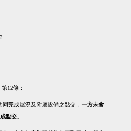
？
）第
12
條：
共同完成屋況及附屬設備之點交，
一方未會
完成點交
。