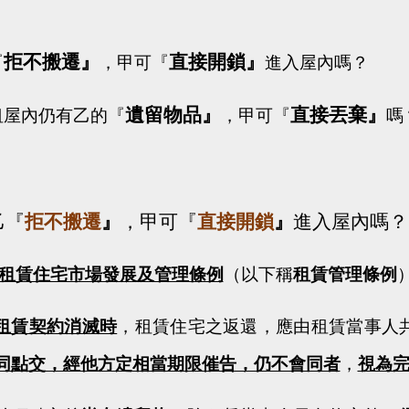
拒不搬遷』
直接開鎖』
『
，甲可『
進入屋內嗎？
遺留物品』
直接丟棄』
租屋內仍有乙的『
，甲可『
嗎
乙『
拒不搬遷
』
，甲可『
直接開鎖
』
進入屋內嗎？
租賃住宅市場發展及管理條例
（以下稱
租賃管理條例
租賃契約消滅時
，租賃住宅之返還，應由租賃當事人
同點交，經他方定相當期限催告，仍不會同者
，
視為