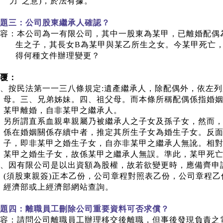
力
"
之意
)
，於法有據。
題三：公司股東繼承人確認？
容：本公司為一有限公司，其中一股東為某甲，已離婚配偶
生之子，其長女
B
為某甲與某乙所生之女。今某甲死亡，
得何種文件辦理變更？
覆：
、按民法第一一三八條規定
:
遺產繼承人，除配偶外，依左列
母。三、兄弟姊妹。四、祖父母。而本條所稱配偶係指婚
某甲離婚，自非某甲之繼承人。
另所謂直系血親卑親屬乃被繼承人之子女及孫子女，然而
係在婚姻關係存續中者，推定其所生子女為婚生子女。反
子，即非某甲之婚生子女，自亦非某甲之繼承人無訛。相
某甲之婚生子女，故係某甲之繼承人無誤。準此，某甲死
、因有限公司是以出資額為股權，故若欲變更時，應備齊申
(
須股東親簽
)
正本乙份，公司章程對照表乙份，公司章程乙
經濟部或上經濟部網站查詢。
題四：離職員工刪除公司重要資料可否求償？
容：請問公司離職員工辦理移交後離職，但事後發現負責之