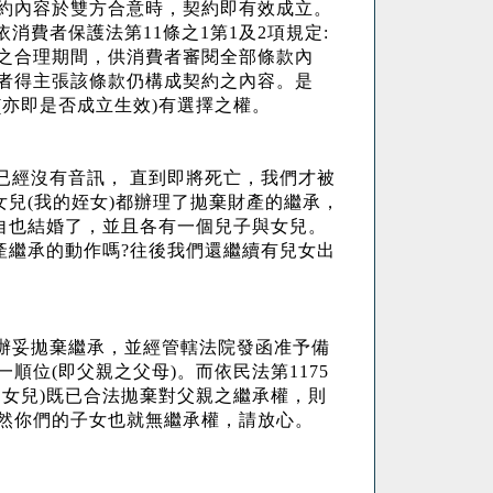
約內容於雙方合意時，契約即有效成立。
依消費者保護法第
11
條之
1
第
1
及
2
項規定
:
之合理期間，供消費者審閱全部條款內
者得主張該條款仍構成契約之內容。是
(
亦即是否成立生效
)
有選擇之權。
已經沒有音訊， 直到即將死亡，我們才被
女兒
(
我的姪女
)
都辦理了拋棄財產的繼承，
自也結婚了，並且各有一個兒子與女兒。
產繼承的動作嗎
?
往後我們還繼續有兒女出
辦妥拋棄繼承，並經管轄法院發函准予備
一順位
(
即父親之父母
)
。而依民法第
1175
的女兒
)
既已合法拋棄對父親之繼承權，則
然你們的子女也就無繼承權，請放心。