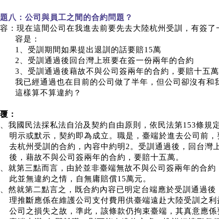
題八：公司與員工之間的合約問題？
容：現在這間公司在我進去前要先去大陸杭州受訓，有簽了
容是：
1
、受訓期間如果提出退訓的話要賠
15
萬
2
、受訓通過後回台灣上班要在簽一份兩年的合約
3
、受訓通過後藉故不與公司簽兩年的合約，要賠十五
我已經通過也在目前的公司做了半年，但公司卻沒有和
這樣算不算違約？
覆：
、我國民法採私法自治及契約自由原則，依民法第
153
條規
明示或默示，契約即為成立。職是，臺端於進去公司前，
去杭州受訓的合約，內容中約明
2
。受訓通過後，回台灣上
後，藉故不與公司簽兩年的合約，要賠十五萬。
、就第三點而言，由於並非臺端無故不與公司簽兩年的合約
此並無違約之情，自無庸賠償
15
萬元。
、然就第二點言之，既合約內容已
明定
台端應於受訓通過後
理推斷應係在維護公司支付費用供臺端遠赴大陸受訓之利
公司之損失之故，準此，該條款仍拘束臺端，其真意應係