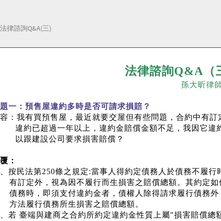
法律諮詢Q&A(三)
法律諮詢
Q&A
（
孫大昕律
題一：預售屋違約多時是否可請求損賠？
容：我有買預售屋，最近就要交屋但有些問題，合約中有訂
違約已超過一年以上，違約金賠償金額不足，我因它違
以跟建設公司要求損害賠償？
覆：
、按民法第
250
條之規定
:
當事人得約定債務人於債務不履行
有訂定外，視為因不履行而生損害之賠償總額。其約定如
債務時，即須支付違約金者，債權人除得請求履行債務外
方法履行債務所生損害之賠償總額。
、若 臺端與建商之合約所約定違約金性質上屬
"
損害賠償總