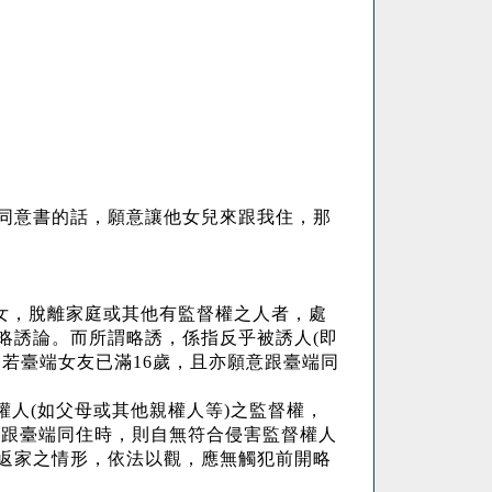
同意書的話，願意讓他女兒來跟我住，那
女，脫離家庭或其他有監督權之人者，處
略誘論。而所謂略誘，係指反乎被誘人
(
即
。若臺端女友已滿
16
歲，且亦願意跟臺端同
權人
(
如父母或其他親權人等
)
之監督權，
來跟臺端同住時，則自無符合侵害監督權人
返家之情形，依法以觀，應無觸犯前開略