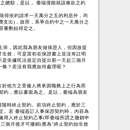
之總額，是以， 臺端僅能就該條款之約
端除得依約請求一天萬分之五的利息外，尚
費支出
)
，故而，系爭合約中之一天萬分之
容審酌始得定之。
上班，因此我為朋友做保證人，但因故提
才生效，可是當初在保證書上並沒有註明
示是依據民法規定自提出那一天起三個月
一條？若沒有我應如何處理呢？
方於他方之受僱人將來因職務上之行為而
契約，應以書面為之。是以，臺端為朋友
得隨時終止契約。前項終止契約，應於三
定。若 臺端簽訂人事保證契約時，內容為
僱用人終止契約乙事
(
即臺端所謂之撤銷申
起三個月後才可撤銷
(
應為
"
終止契約始生效