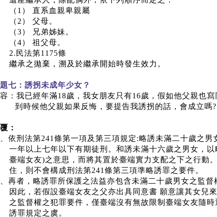
（
1
） 直系血親卑親屬
（
2
） 父母。
（
3
） 兄弟姊妹。
（
4
） 祖父母。
2.
民法第
1175
條
繼承之拋棄，溯及於繼承開始時發生效力。
題七：誘拐未成年少女？
容：我已經年滿
18
歲，我女朋友只有
16
歲，假如他父親也寫
到時候他父親如果反悔，要提告我誘拐的話，會成立嗎
?
覆：
、依刑法第
241
條第一項及第三項規定
:
略誘未滿二十歲之男
一年以上七年以下有期徒刑。和誘未滿十六歲之男女，以
臺端女友
)
之意思，而將其置於臺端實力支配之下之行動
住，則不會構成刑法第
241
條第三項準略誘罪之要件。
、再者，略誘罪所保護之法益亦包含未滿二十歲男女之監督
因此，若假設臺端女友之父亦出具同意書 願意讓其女兒
之監督權之犯罪要件，僅臺端沒有無故限制臺端女友隨時
誘罪規定之虞。