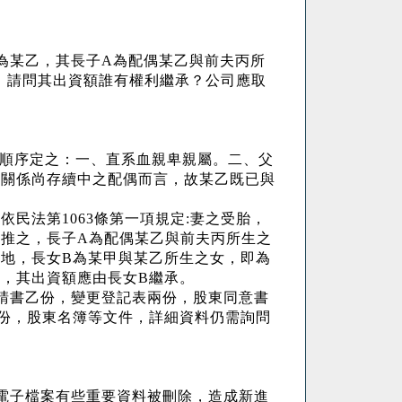
為某乙，其長子
A
為配偶某乙與前夫丙所
 請問其出資額誰有權利繼承？公司應取
順序定之：一、直系血親卑親屬。二、父
姻關係尚存續中之配偶而言，故某乙既已與
，依民法第
1063
條第一項規定
:
妻之受胎，
面推之，長子
A
為配偶某乙與前夫丙所生之
對地，長女
B
為某甲與某乙所生之女，即為
亡，其出資額應由長女
B
繼承。
請書乙份，變更登記表兩份，股東同意書
份，股東名簿等文件，詳細資料仍需詢問
電子檔案有些重要資料被刪除，造成新進