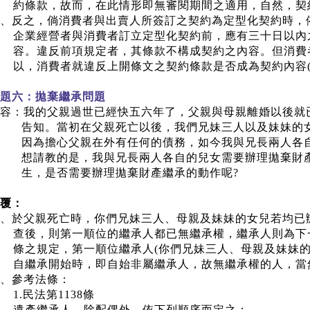
約條款，故而，在此情形即無審閱期間之適用，自然，契
、反之，倘消費者與出賣人所簽訂之契約為定型化契約時，
企業經營者與消費者訂立定型化契約前，應有三十日以內
容。違反前項規定者，其條款不構成契約之內容。但消費
以，消費者就違反上開條文之契約條款是否成為契約內容
題六：拋棄繼承問題
容：我的父親過世已經快五六年了，父親與母親離婚以後就
告知。當初在父親死亡以後，我們兄妹三人以及妹妹的
因為擔心父親在外有任何的債務，如今我與兄長兩人各
想請教的是，我與兄長兩人各自的兒女需要辦理拋棄財
生，是否需要辦理拋棄財產繼承的動作呢
?
覆：
、於父親死亡時，你們兄妹三人、母親及妹妹的女兒若均已
查後，則第一順位的繼承人都已無繼承權，繼承人則為下
條之規定，第一順位繼承人
(
你們兄妹三人、母親及妹妹
自繼承開始時，即自始非屬繼承人，故無繼承權的人，當
、參考法條：
1.
民法第
1138
條
遺產繼承人，除配偶外，依下列順序而定之：