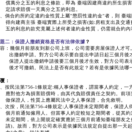
償萬分之五的利息之條款，即為 臺端因建商違約所生損害
定請求賠償一天萬分之五的利息。
、倘合約所約定違約金性質上屬
"
懲罰性違約金
"
者，則 臺
得向建商主張 臺端實際上所受之損害
(
如
:
房租支出及交通
五的利息約款究竟屬上述何者違約金性質，仍需就合約內
題二：保證人撤銷資格是否有法律依據
？
容：幾個月前朋友到新公司上班，公司需要房屋保證人才可
出撤銷申請。對方公司表示要自提出申請日起三個月後
保證人提出撤銷申請後要三個月後才生效，對方公司表
後才可撤銷。民法上是否有此規定？若有是依據民法哪
覆：
、按民法第
756-1
條規定
:
稱人事保證者，謂當事人約定，一
應對他方為損害賠償時，由其代負賠償責任之契約。前項
做保證人，性質上應屬民法中之人事保證，合先敘明。
、次按，民法第
756-4
條規定
:
人事保證未定期間者，保證人
個月前通知僱用人。但當事人約定較短之期間者，從其約
未定期間，依上開規定確實應於三個月前通知臺端朋友之
請
)
。故而，對方公司表示是依據民法規定自提出那一天