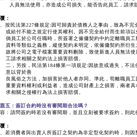
人員無法使用，亦造成公司損失，能否告此員工，請求
覆：
、按民法第
227
條規定
:
因可歸責於債務人之事由，致為不完
或給付不能之規定行使其權利。因不完全給付而生前項以
倘員工於公司任職時，所簽署之僱傭契約中約定離職員工
資料等類似之義務，縱使契約未明定，依僱傭契約所衍生
故將公司之電子檔案重要資料刪除，致使新進人員無法使
工請求相關之契約法上損害賠償。
二，另按，民法第
184
條第一項規定
:
因故意或過失，不法
意以背於善
良風俗之方法，加損害於他人者亦同。準此，苟離職員工
重要資料權利或利益者，造成公司財產上之損害，兩者具
求相關之侵權行為法上損害賠償。
題五：簽訂合約時沒有審閱期合法嗎？
容：請問簽約時若沒有審閱期，並且立刻被要求簽約，則此
覆：
、若消費者與出賣人所簽訂之契約為非定型化契約時，則因