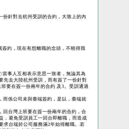
一份針對去杭州受訓的合約，大致上的內
萬
我簽約，現在有想離職的念頭，不曉得我
定
:
當事人互相表示意思一致者，無論其為
要先去大陸杭州受訓，而有簽了一份針對
班要在簽一份兩年的合約 及
3
。受訓通過
，而係公司未與臺端簽約，是以，臺端就
，回台灣上班要在簽一份兩年的合約，合
益，避免受訓員工一回台即離職，而造成
要求台端於公司服務滿
2
年始得離職。若