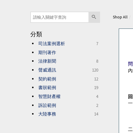
Shop All
分類
司法案例選析
7
期刊著作
法律新聞
8
問
聲威通訊
120
內
契約範例
12
書狀範例
19
智慧財產權
4
回
一
訴訟範例
2
大陸事務
14
二