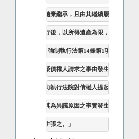
      拋棄繼承
，且由其繼續履行
繼承債務
      行後，以所
得遺產為限，負清償責
任
三、
強制執行法第
14
條第
1
項：「
執行
      礙
債權
人請求之事由發生，債務人得
      向執
行法院對
債權人提起異議之訴。
      其為異
議原因之事實
發生在前訴訟言
      主張之。
」