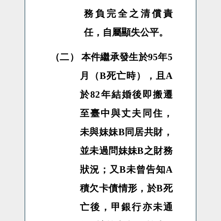
務負完全之清償責
任，自屬顯失公平。
（二）
本件繼承發生於
95
年
5
月（
B
死亡時），且
A
於
82
年結婚後即搬遷
至臺中與丈夫同住，
未與妹妹
B
同居共財，
並未過問妹妹
B
之財務
狀況；又
B
未曾告知
A
積欠卡債情形，於
B
死
亡後，甲銀行亦未通