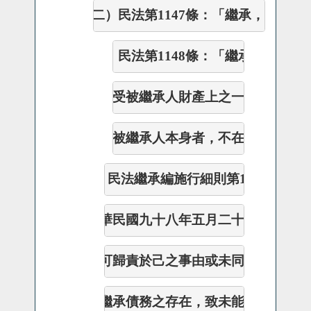
（二）
民法
第1147條：「繼承，因被
（三）
民法第1148條：「繼承人自繼
承
受
被繼承人財產上之一切權利、義
於被繼
承人本
身者，不在此限。」【9
二、
民法繼承編施行細則第
1-3
條第
4
項
      華
民
國
九十八年五月二十二日
修正施
      可歸
責於己之
事由或未同居共財者，
      繼承債
務之存在，致
未能於修正施行