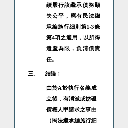
續履行該繼承債務顯
失公平，應有民法繼
承編施行細則第
1-3
條
第
4
項之適用，以所得
遺產為限，負清償責
任
。
三、
結論：
由於
A
於執行名義成
立後，
有消滅或妨礙
債權人甲請求之事由
（民法繼承編施行細