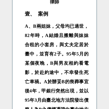
律師
壹、
案例
A
、
B
兩姐妹，父母均已過世，
82
年時，
A
結婚且搬離與妹妹
合租的小套房，與丈夫定居於
臺中，並育有
2
子。
95
年
5
月的
某個夜晚，
B
與男友相約看電
影，於赴約途中，不幸發生死
亡車禍。
A
於辦妥
B
的喪葬事宜
後
4
年，甲銀行突然出現，並以
95
年
3
月由臺北地方法院發出債