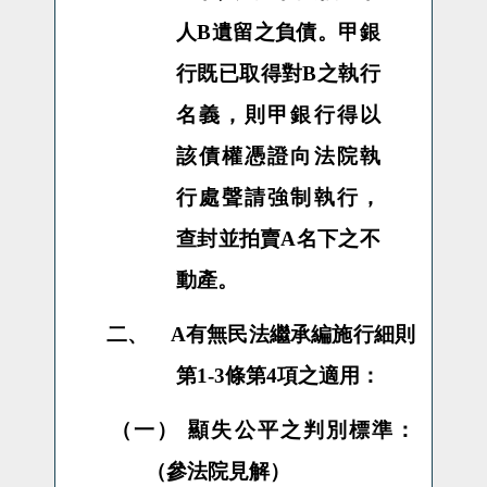
人
B
遺留之負債。甲銀
行既已取得對
B
之執行
名義，則甲銀行得以
該債權憑證向法院執
行處聲請強制執行，
查封並拍賣
A
名下之不
動產。
二、
A
有無民法繼承編施行細則
第
1-3
條第
4
項之適用：
（一）
顯失公平之判別標準：
（參法院見解）