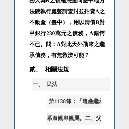
務人為
B
之債權憑證向臺中地方
法院執行處聲請查封並拍賣
A
之
不動產（臺中），用以清償
B
對
甲銀行
230
萬元之債務，
A
錯愕
不已。問：
A
對此天外飛來之繼
承債務，有無救濟可能？
貳、
相關法規
一、
民法
（一）
第1138條：「
遺產繼承人，除配
      直
系血親卑親屬。二、父母。三、兄