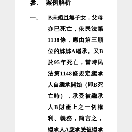
參、
案例解析
一、
B
未婚且無子女，父母
亦已死亡，依民法第
1138
條，應由第三順
位的姊姊
A
繼承。又
B
於
95
年死亡，當時民
法第
1148
條規定繼承
人自繼承開始（即
B
死
亡時），承受被繼承
人
B
財產上之一切權
利、義務，簡言之，
繼承人
A
應承受被繼承