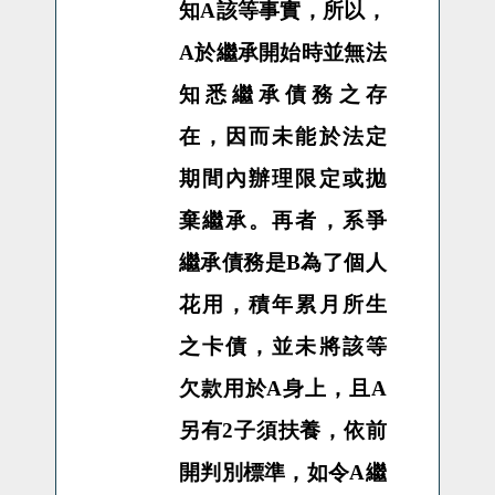
知
A
該等事實，所以，
A
於繼承開始時並無法
知悉繼承債務之存
在，因而未能於法定
期間內辦理限定或拋
棄繼承。再者，系爭
繼承債務是
B
為了個人
花用，積年累月所生
之卡債，並未將該等
欠款用於
A
身上，且
A
另有
2
子須扶養，依前
開判別標準，如令
A
繼