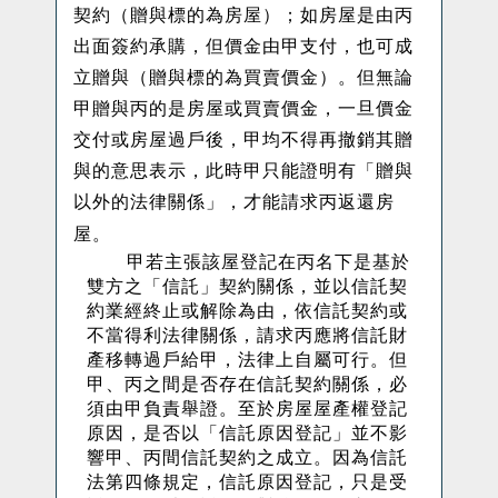
契約（贈與標的為房屋）；如房屋是由丙
出面簽約承購，但價金由甲支付，也可成
立贈與（贈與標的為買賣價金）。但無論
甲贈與丙的是房屋或買賣價金，一旦價金
交付或房屋過戶後，甲均不得再撤銷其贈
與的意思表示，此時甲只能證明有「贈與
以外的法律關係」，才能請求丙返還房
屋。
甲若主張該屋登記在丙名下是基於
雙方之「信託」契約關係，並以信託契
約業經終止或解除為由，依信託契約或
不當得利法律關係，請求丙應將信託財
產移轉過戶給甲，法律上自屬可行。但
甲、丙之間是否存在信託契約關係，必
須由甲負責舉證。至於房屋屋產權登記
原因，是否以「信託原因登記」並不影
響甲、丙間信託契約之成立。因為信託
法第四條規定，信託原因登記，只是受