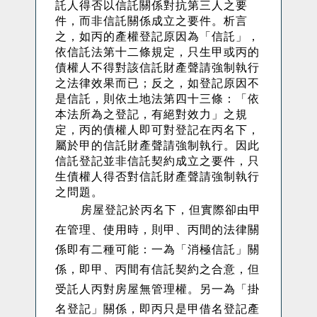
託人得否以信託關係對抗第三人之要
件，而非信託關係成立之要件。析言
之，如丙的產權登記原因為「信託」，
依信託法第十二條規定，只生甲或丙的
債權人不得對該信託財產聲請強制執行
之法律效果而已；反之，如登記原因不
是信託，則依土地法第四十三條：「依
本法所為之登記，有絕對效力」之規
定，丙的債權人即可對登記在丙名下，
屬於甲的信託財產聲請強制執行。因此
信託登記並非信託契約成立之要件，只
生債權人得否對信託財產聲請強制執行
之問題。
房屋登記於丙名下，但實際卻由甲
在管理、使用時，則甲、丙間的法律關
係即有二種可能：一為「
消極信託」關
係，即甲、丙間有信託契約之合意，但
受託人丙對房屋無管理權。另一為「掛
名登記」關係，即丙只是甲借名登記產