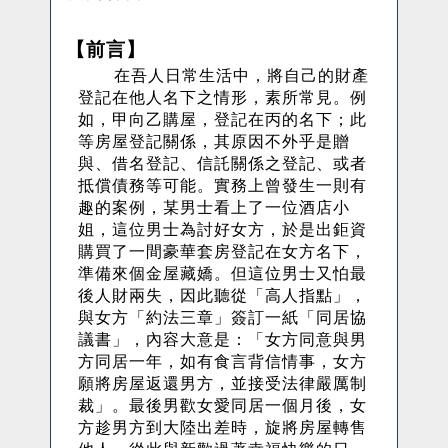
【前言】
在吾人日常生活中，將自己的財產
登記在他人名下之情形，素所常見。例
如，甲向乙購屋，登記在丙的名下；此
等房屋登記關係，其原因不外乎是贈
與、借名登記、信託關係之登記、或者
抵償債務等可能。實務上曾發生一則有
趣的案例，某男士看上了一位酒店小
姐，這位男士為討好女方，於是出鉅資
購買了一間豪華套房登記在女方名下，
準備來個金屋藏嬌。但這位男士又怕最
後人財兩失，因此聽從「高人指點」，
與女方「約法三章」簽訂一紙「同居協
議書」，內容大意是：「女方同意與男
方同居一年，如有食言背信情事，女方
願將房屋返還男方，並接受法律嚴厲制
裁」。最後男歡女愛同居一個月後，女
方趁男方到大陸出差時，旋將房屋轉售