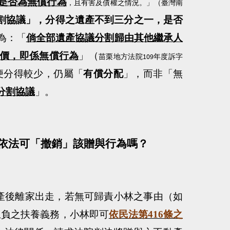
是否為無償行為
，且有害及債權之情況。
」（
臺灣南
割協議」，分得之遺產不到三分之一，是否
為：「
倘全部遺產協議分割歸由其他繼承人
價，即係無償行為
」（
109
苗栗地方法院
年度訴字
便分得較少，仍屬「
有償分配
」，而非「無
分割協議
」。
依法可「撤銷」該贈與行為嗎？
產後離家出走，若無可歸責小林之事由（如
互負之扶養義務，小林即可
依民法第
416
條之