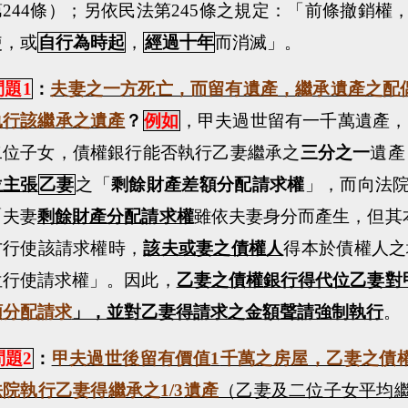
第
244
條）；另依民法第
245
條之規定：「
前條撤銷權
使，或
自行為時起
，
經過十年
而消滅
」。
問題
1
：
夫妻之一方死亡，而留有遺產，繼承遺產之配
執行該繼承之遺產
？
例如
，甲夫過世留有一千萬遺產，
二位子女，債權銀行能否執行乙妻繼承之
三分之一
遺產
位主張
乙妻
之「
剩餘財產差額分配請求權
」，而向法
「
夫妻
剩餘財產分配請求權
雖依夫妻身分而產生，但其
方行使該請求權時，
該夫或妻之債權人
得本於債權人之
位行使請求權
」。因此，
乙妻之債權銀行得代位乙妻對
額分配請求
」，並對乙妻得請求之金額聲請強制執行
。
問題
2
：
甲夫過世後留有價值
1
千萬之房屋，乙妻之債
法院執行乙妻得繼承之
1/3
遺產
（乙妻及二位子女平均