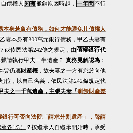
，自債權人
知有
撤銷原因時起，
一年間
不行
偶本身若負有債務，如何才能避免其債權人
乙妻本身有
300
萬元銀行債務，甲乙夫妻有
？或依民法第
242
條之規定，由
債權銀行
代
院聲請執行甲夫一半遺產？
實務見解認為
：
本質仍屬
財產權
，故夫妻之一方有怠於向他
地位，以自己名義，依民法第
242
條規定代
甲夫之一千萬遺產，主張夫妻「
剩餘財產差
權銀行可否向法院「
請求分割遺產
」，聲請
繼承各
1/3
）
？
按繼承人自繼承開始時，承受