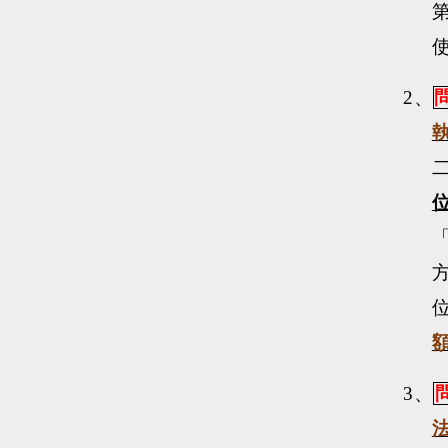
2、
3、