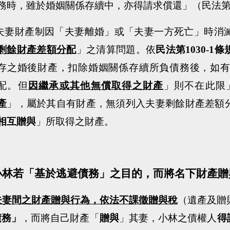
務時，雖於婚姻關係存續中，亦得請求償還
」（民法
夫妻財產制因「夫妻離婚」或「夫妻一方死亡」時消
剩餘財產差額分配
」之清算問題。依
民法第
1030-1
條
存之婚後財產，扣除婚姻關係存續所負債務後，如
配
。但
因繼承或其他無償取得之財產
」則不在此限
產
」，屬於其自有財產，無須列入夫妻剩餘財產差額
相互贈與
」所取得之財產。
小林若「基於逃避債務」之目的，而將名下財產贈
夫妻間之財產贈與行為，依法不課徵贈與稅
（遺產及贈
債務」
，而將自己財產「
贈與
」其妻，小林之債權人
得