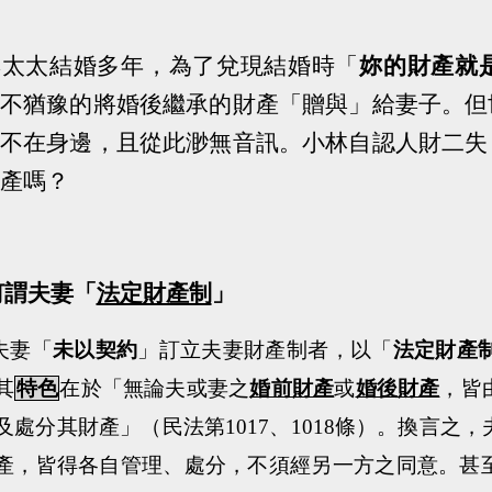
與太太結婚多年，為了兌現結婚時「
妳的財產就
不猶豫的將婚後繼承的財產「贈與」給妻子。但
不在身邊，且從此渺無音訊。小林自認人財二失
產嗎？
何謂夫妻「
法定財產制
」
夫妻「
未以契約
」訂立夫妻財產制者，以「
法定財產
其
特色
在於「
無論夫或妻之
婚前財產
或
婚後財產
，皆
及處分其財產
」（民法第
1017
、
1018
條）。換言之，
產，皆得各自管理、處分，不須經另一方之同意。甚