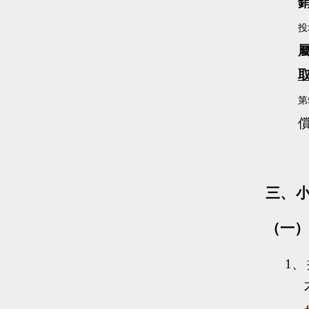
投
第
三、
（一）
1、