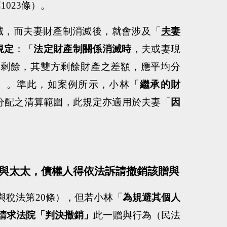
第
1023
條）。
滅，而夫妻財產制消滅後，就會涉及「
夫妻
規定
：「
法定財產制關係消滅時
，夫或妻現
有剩餘，其雙方剩餘財產之差額，應平均分
」
。準此，如案例所示，小林「
繼承的財
分配之清算範圍，此規定亦適用於夫妻「
因
與太太，債權人得依法訴請撤銷該贈與
與稅法第
20
條），但若小林「
為規避其個人
請求法院「判決撤銷」
此一贈與行為（民法