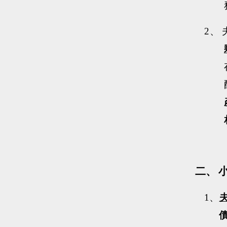
2、
二、
1、