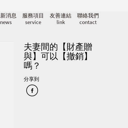
最新消息
服務項目
友善連結
聯絡我們
news
service
link
contact
夫妻間的【財產贈
與】可以【撤銷】
嗎？
分享到