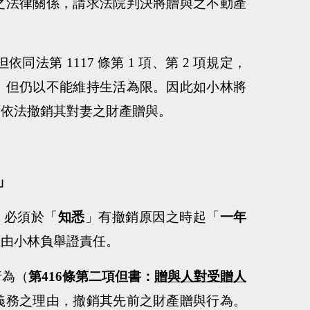
之法律關係，請求法院判決將贈與之不動產
但依同法第
1117
條第
1
項、第
2
項規定，
，但仍以不能維持生活為限。因此如小林將
可依法撤銷其對妻之財產贈與。
」
，必須於「
知悉
」有撤銷原因之時起「
一年
應由小林負舉證責任。
行為（
第
416
條第二項
但書：
贈與人對受贈人
義務之理由，撤銷其先前之財產贈與行為。