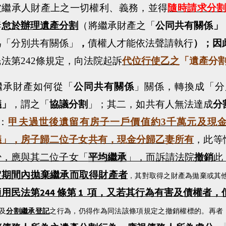
被繼承人財產上之一切權利、義務，並得
隨時請求分
妻
怠於辦理遺產分割
（將繼承財產之「
公同共有關係」
為「分別共有關係」
，
債權人才能依法聲請執行
）；因
民法第
242
條規定，向法院起訴
代位行使乙之
「遺產分
繼承財產如何從「
公同共有關係
」關係，轉換成「分
議」
，謂之「
協議分割
」；其二，如共有人無法達成
分
：
甲夫過世後遺留有房子一戶價值約
3
千萬元及現
議」，房子歸二位子女共有，現金分歸乙妻所有
，此等
少，應與其二位子女「
平均繼承
」，而訴請法院
撤銷
此
定期間內拋棄繼承而取得財產者
，其對取得之財產為拋棄或其
244
1
適用民法第
條第
項，又若其行為有害及債權者，
及
分割繼承登記
之行為，仍得作為同法該條項規定之撤銷權標的。再者