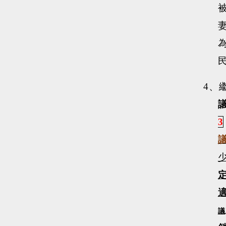
4、
3
議