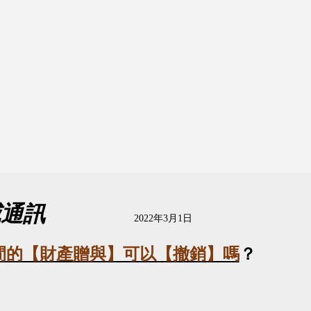
威通訊
2022
年
3
月
1
日
間的【財產贈與】可以【撤銷】嗎
？