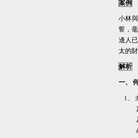
案例
小林
誓，毫
邊人已
太的財
解析
一、
1、