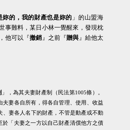
是妳的，我的財產也是妳的
」的山盟海
世事難料，某日小林一覺醒來，發現枕
，他可以『
撤銷
』之前『
贈與
』給他太
制
」，為其夫妻財產制（民法第
1005
條）。
由夫妻各自所有，得各自管理、使用、收益
夫、妻各人名下的財產，不管是動產或不動
至於「
夫妻之一方以自己財產清償他方之債