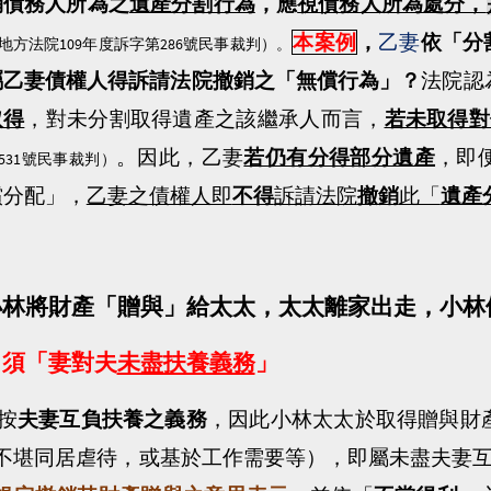
銷債務人所為之
遺產分割行為
，應
視債務人所為處分，
本案例
，
乙妻
依「分
109
286
地方法院
年度訴字第
號民事裁判
）。
屬乙妻債權人得訴請法院撤銷之「無償行為」？
法院認
取得
，對未分割取得遺產之該繼承人而言，
若未取得對
。因此，乙妻
若仍有分得部分遺產
，即
531
號民事裁判
）
償分配」，
乙妻之債權人即
不得
訴請法院
撤銷
此「
遺產
小林將財產「贈與」給太太，太太離家出走，小林
須「妻對夫
未盡扶養義務
」
按
夫妻互負扶養之義務
，因此小林太太於取得贈與財
不堪同居虐待，或基於工作需要等），即屬未盡夫妻