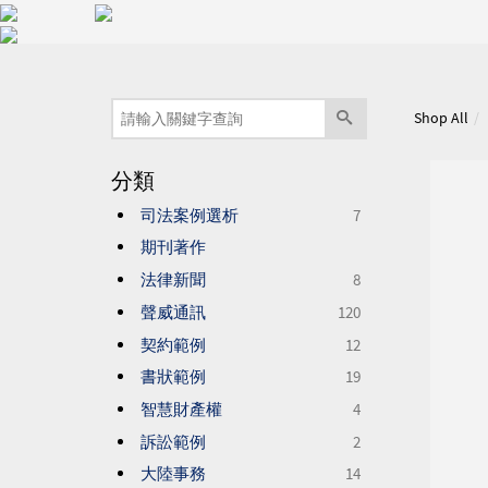
Shop All
分類
司法案例選析
7
期刊著作
法律新聞
8
聲威通訊
120
契約範例
12
書狀範例
19
智慧財產權
4
訴訟範例
2
大陸事務
14