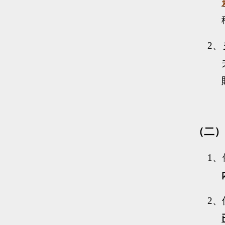
2、
（二）
1
、
2
、