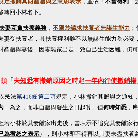
規定撤銷其財產贈與之意思表示
，並依「
不當得利
」
移轉回小林名下。
夫妻互負扶養義務
，
不限於請求扶養者無謀生能力
；
夫妻受扶養者，其扶養權利雖不以無謀生能力為必要
財產贈與妻後，因妻離家出走，致自己生活困難，仍
須「夫
知悉
有撤銷原因之時起
一年內行使撤銷權
依民法
第
416
條第二項
規定，小林撤銷其贈與之通知
內
」為之，而非自贈與發生之日起算。但
何時知悉
，
但若小林於其妻離家出走後，曾表示不追究其妻離家
已為宥恕之表示
），則小林即不得再以其妻未盡扶養