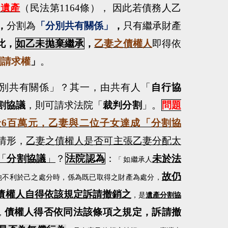
割遺產
（民法第
1164
條）， 因此若債務人乙
，
分割為
「分別共有關係」
，
只有繼承財產
此，
如乙未拋棄繼承
，
乙妻之債權人
即得依
割請求權
」
。
別共有關係」？其一，由共有人「
自行協
割協議
，則可請求法院「
裁判分割
」。
問題
金
6
百萬元，乙妻與二位子女達成「分割協
情形，
乙妻之債權人是否可主張乙妻分配太
「
分割協議
」
？
法院認為
：
未於法
「
如繼承人
故仍
他不利於己之處分時，係為既已取得之財產為處分，
債權人自得依該規定訴請撤銷之
，是
遺產分割協
債權人得否依同法該條項之規定，訴請撤
，