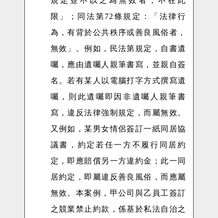
規定並不以之為無效者，不在此
限
」；同法第72條規定：「
法律行
為，有背於公共秩序或善良風俗者，
無效
」。例如，民法第規定，自書遺
囑，應由遺囑人親筆書寫，並親自簽
名。若有某人以電腦打字方式撰寫遺
囑，則此遺囑即因非遺囑人親筆書
寫，違反法律強制規定，而屬無效。
又例如，某男女情侶簽訂一紙同居協
議書，約定若任一方不履行同居約
定，即應賠償另一方違約金；此一同
居約定，即屬違反
善良風俗，而應屬
無效。本案例，甲公司與乙員工簽訂
之競業禁止約款，係基於私法自治之