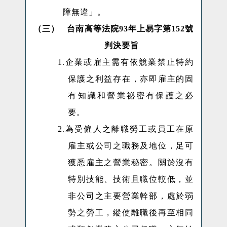
障無違」。
（三）
台南高等法院
93
年上易字第
152
號
判決要旨
1.
企業或雇主需有依競業禁止特約
保護之利益存在，亦即雇主的固
有知識和營業祕密有保護之必
要。
2.
為受僱人之離職勞工或員工在原
雇主或公司之職務及地位，足可
獲悉雇主之營業秘密。關於沒有
特別技能、技術且職位較低，並
非公司之主要營業幹部，處於弱
勢之勞工，縱使離職後再至相同