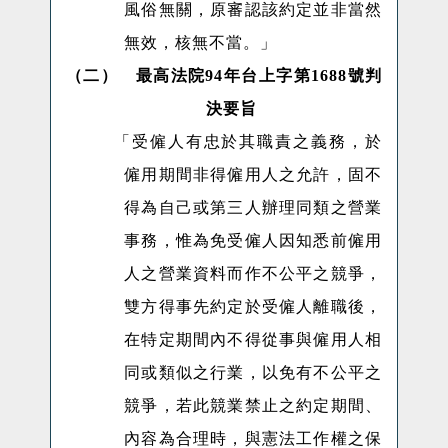
風俗無關，原審認該約定並非當然
無效，核無不當。」
（二）
最高法院
94
年台上字第
1688
號判
決要旨
「受僱人有忠於其職責之義務，於
僱用期間非得僱用人之允許，固不
得為自己或第三人辦理同類之營業
事務，惟為免受僱人因知悉前僱用
人之營業資料而作不公平之競爭，
雙方得事先約定於受僱人離職後，
在特定期間內不得從事與僱用人相
同或類似之行業，以免有不公平之
競爭，若此競業禁止之約定期間、
內容為合理時，與憲法工作權之保