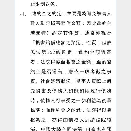
止限制對象。
四、
違約金之約定，主要是為避免被害人
難以舉證損害賠償金額；因此違約金
若無特別約定其性質，通常即視為
「損害賠償總額之預定」性質；但依
民法第
252
條規定，違約金額過高
者，法院得減至相當之金額。至於
違
約金是否過高，應依一般客觀之事
實、社會經濟狀況、當事人實際上所
受損害及債務人如能如期履行債務
時，債權人可享受之一切利益為衡量
標準；而
違約金之酌減，
法院得以職
權為之，亦得由債務人訴請法院核
減。中國大陸合同法第114條也有類