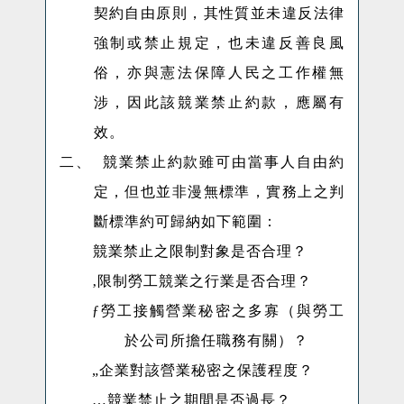
契約自由原則，其性質並未違反法律
強制或禁止規定，也未違反善良風
俗，亦與憲法保障人民之工作權無
涉，因此該競業禁止約款，應屬有
效。
二、
競業禁止約款雖可由當事人自由約
定，但也並非漫無標準，
實務上之判
斷標準約可歸納如下範圍：

競業禁止之限制對象是否合理？
‚
限制勞工競業之行業是否合理？
ƒ
勞工接觸營業秘密之多寡（與勞工
於公司所擔任職務有關）？
„
企業對該營業秘密之保護程度？
…
競業禁止之期間是否過長？