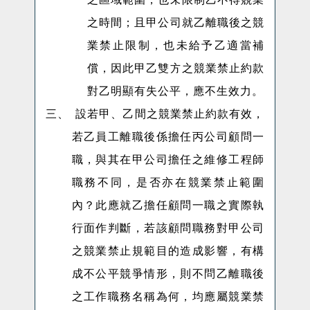
之時間；且甲公司就乙離職後之競
業禁止限制，也未給予乙適當補
償，因此甲乙雙方之競業禁止約款
對乙明顯有失公平，應不生效力。
三、
設若
甲、乙間之競業禁止約款有效，
若乙員工離職後係擔任丙公司顧問一
職，與其在甲公司擔任之維修工程師
職務不同，是否亦在競業禁止範圍
內？此應就乙擔任顧問一職之實際執
行面作判斷，若該顧問職務對甲公司
之競業禁止規範目的造成影響，有構
成不公平競爭情形，則不問乙離職後
之工作職務名稱為何，均應屬競業禁