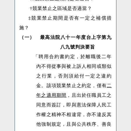
†
競業禁止之區域是否過當？
‡
競業禁止期間是否有一定之補償措
施？
（一）
最高法院八十一年度台上字第九
八九號判決要旨
「聘用合約書約定，於離職後二年
內不得從事與被上訴人相同或類似
之行業，否則須給付一定之違約
金。該項競業禁止之約定，僅有
二
年之適用期間
，且出於任職員工之
同意而簽訂，即與憲法保障人民工
作權之精神不相違背，亦不違反其
他強制規定，且與公共秩序、善良