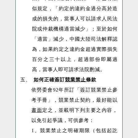
似規定，「約定的違約金過分高於造
成的損失的，當事人可以請求人民法
院或仲裁機構適當減少」；至於如何
「適當」減少，中國大陸司法解釋認
為，如果約定之違約金超過實際損失
百分之三十以上，超過部份即屬過
高，當事人即可請求法院酌減。
五、
如何正確簽訂
競業禁止
條款
依勞委會
92
年所訂「簽訂競業禁止參
考手冊」，競業禁止契約，最好能以
書面
定之，並載明下列主要之內容，
以免引起爭議，可供參考：
1
、競業禁止之明確期限（包括起訖