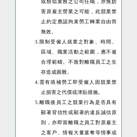
或類似業務之公司任職，亦無妨
害原雇主營業之可能，此競業禁
止約定應認拘束勞工轉業自由而
無效。
3.
限制受僱人就業之對象、時間、
區域、職業活動之範圍，應不逾
合理範疇。不致對離職員工之生
存造成困難。
4.
需有填補勞工即受僱人因競業禁
止損害之代償或津貼措施。
5.
離職後員工之競業行為是否具有
顯著背信性或顯著的違反誠信原
則，亦即當離職之員工對原雇主
之客戶、情報大量篡奪等情事或