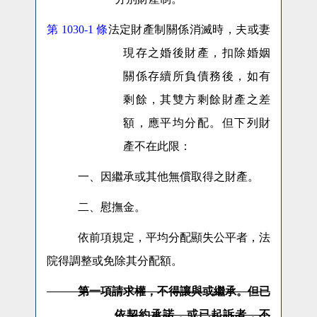
第 1030-1
條
法定財產制關係消滅時，夫或妻
現存之婚後財產，扣除婚姻
關係存續所負債務後，如有
剩餘，其雙方剩餘財產之差
額，應平均分配。但下列財
產不在此限：
一、因繼承或其他無償取得之財產。
二、慰撫金。
依前項規定，平均分配顯失公平者，法
院得調整或免除其分配額。
第一項請求權，不得讓與或繼承。但已
依契約承諾，或已起訴者，不