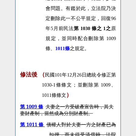
會問題。有鑑於此，立法院乃決
定刪除此一不公平規定，回復96
年5月前民法
第 1030 條之 1之
原
規定，並同時配合刪除第 1009
條、
1011條
之規定。
修法後 （
民國
101
年
12
月
26
日
總統令修正第
1030-1
條條文；並刪除第
1009
、
）
1011
條條文
第 1009 條
夫妻之一方受破產宣告時，其夫
妻財產制，當然成為分別財產制。
第 1011 條
債權人對於夫妻一方之財產已為
扣押，而未得受清償時，法院