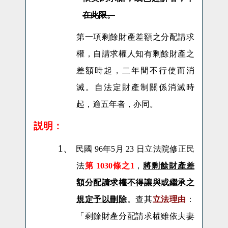
在此限。
第一項剩餘財產差額之分配請求
權，自請求權人知有剩餘財產之
差額時起，二年間不行使而消
滅。自法定財產制關係消滅時
起，逾五年者，亦同。
説明：
1、
民國 96年5月 23 日立法院修正民
法
第 1030條之1
，
將剩餘財產差
額分配請求權不得讓與或繼承之
規定予以刪除
。查其
立法理由
：
「剩餘財產分配請求權雖依夫妻