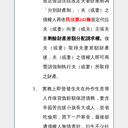
規定聲請法院改定夫妻財產制為
「分別財產制」；夫（或妻）之
債權人再依
民法第242條
規定代位
夫（或妻）向妻（或夫）主張夫
妻
剩餘財產差額分配請求權。
俟
夫（或妻）取得夫妻差額財產
後，夫（或妻）之債權人即可再
聲請強制執行夫（或妻）所取得
之財產。
3、
實務上即曾發生夫在外作生意替
人作保背負鉅額保證債務，妻含
辛茹苦拉拔小孩長大成人，並省
吃儉用，買下一戶寒舍，最後卻
遭債權人無情查封，衍生不少社