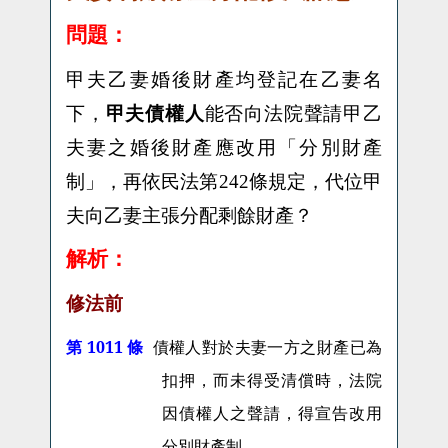
問題：
甲夫乙妻婚後財產均登記在乙妻名
下，
甲夫債權人
能否向法院聲請甲乙
夫妻之婚後財產應改用「分別財產
制」，再依民法第
242
條規定，代位甲
夫向乙妻主張分配剩餘財產？
解析：
修法前
第 1011 條
債權人對於夫妻一方之財產已為
扣押，而未得受清償時，法院
因債權人之聲請，得宣告改用
分別財產制。