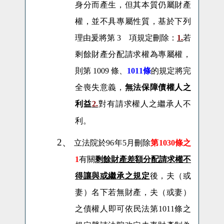
身分而產生，但其本質仍屬財產
權，並不具專屬性質，基於下列
理由爰將第 3 項規定刪除：
1.
若
剩餘財產分配請求權為專屬權，
則第 1009 條、
1011條
的規定將完
全喪失意義，
無法保障債權人之
利益
2.
對有請求權人之繼承人不
利。
2、
立法院於96年5月刪除
第1030條之
1
有關
剩餘財產差額分配請求權不
得讓與或繼承之規定
後，夫（或
妻）名下若無財產，夫（或妻）
之債權人即可依民法第1011條之