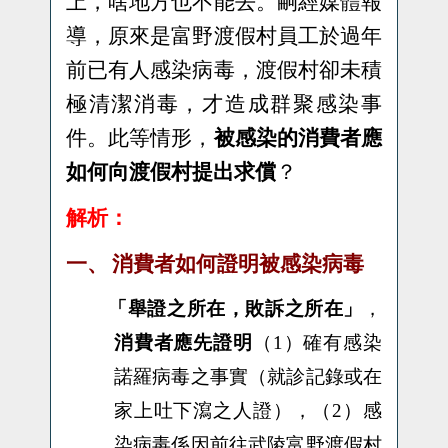
上，啥地方也不能去。嗣經媒體報
導，原來是富野渡假村員工於過年
前已有人感染病毒，渡假村卻未積
極清潔消毒，才造成群聚感染事
件。此等情形，
被感染的消費者應
如何向渡假村提出求償
？
解析：
一、
消費者如何證明被感染
病毒
「舉證之所在，敗訴之所在」
，
消費者應先證明
（
1
）確有感染
諾羅病毒之事實（就診記錄或在
家上吐下瀉之人證），（
2
）感
染病毒係因前往
武陵富野渡假村