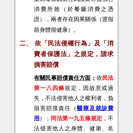
消費所致（於餐廳消費之憑
證），兩者存在因果關係（渡假
前身體很健康）。
二、
依「民法侵權行為」及「消
費者保護法」之規定，請求
損害賠償
有關民事賠償責任方面
；
依
民法
第一八四條
規定，
因故意或過
失，不法侵害他人之權利者，負
損害賠償責任（
醫療及就診費
用
）；
同法第一九五條
規定
，
不
法侵害他人之身體、健康、名