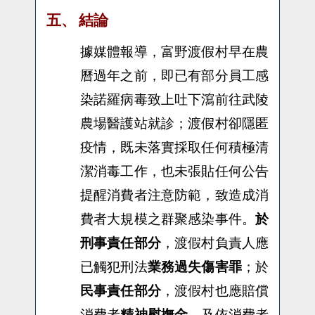
五、
結論
據媒體報導，富野渡假村早在農
曆過年之前，即已有部分員工感
染諾羅病毒致上吐下瀉前往武陵
農場醫護站就診；渡假村卻隱匿
疫情，既未落實採取任何積極清
潔消毒工作，也未張貼任何公告
提醒消費者注意防範，致造成消
費者大規模之群聚感染事件。
於
刑事責任部分
，渡假村負責人應
已觸犯刑法
業務過失傷害罪
；於
民事責任部分
，渡假村也應賠償
消費者
精神慰撫金
，及依消費者