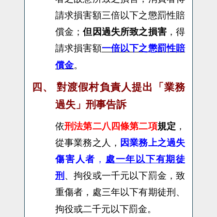
請求損害額三倍以下之懲罰性賠
償金；
但因過失所致之損害
，得
請求損害額
一倍以下之懲罰性賠
償金
。
四、
對
渡假村負責人提出「業務
過失」刑事告訴
依
刑法第二八四條第二項
規定
，
從事業務之人，
因業務上之過失
傷害人者
，
處一年以下有期徒
刑
、拘役或一千元以下罰金，致
重傷者，處三年以下有期徒刑、
拘役或二千元以下罰金。