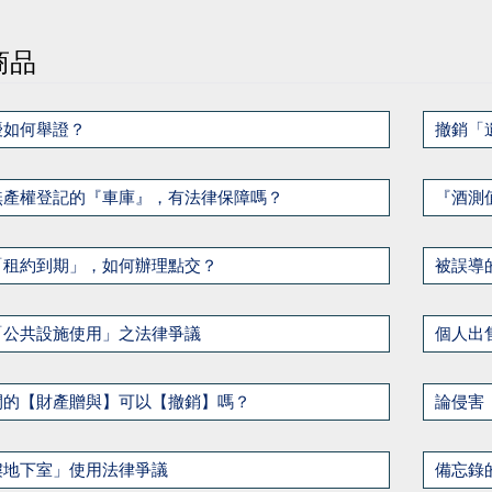
商品
擾如何舉證？
撤銷「
無產權登記的『車庫』，有法律保障嗎？
『酒測
「租約到期」，如何辦理點交？
被誤導
「公共設施使用」之法律爭議
個人出
間的【財產贈與】可以【撤銷】嗎？
論侵害
樓地下室」使用法律爭議
備忘錄