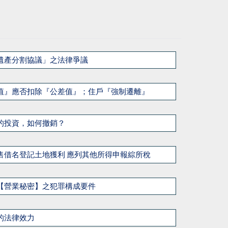
遺產分割協議」之法律爭議
值』應否扣除『公差值』；住戶『強制遷離』
的投資，如何撤銷？
售借名登記土地獲利 應列其他所得申報綜所稅
【營業秘密】之犯罪構成要件
的法律效力