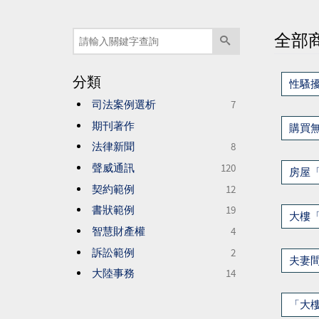
全部
分類
性騷
司法案例選析
7
期刊著作
購買
法律新聞
8
聲威通訊
120
房屋
契約範例
12
書狀範例
19
大樓
智慧財產權
4
訴訟範例
2
夫妻
大陸事務
14
「大