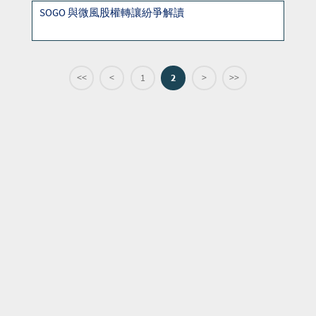
SOGO 與微風股權轉讓紛爭解讀
<<
<
1
2
>
>>