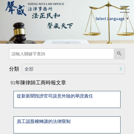
Select Language
▼
分類
全部
91年陳律師工商時報文章
從新新聞毀謗官司談意外險的舉證責任
員工認股權轉讓的法律限制